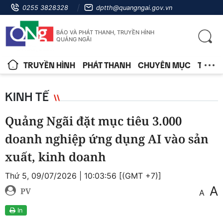
0255 3828328
dptth@quangngai.gov.vn
BÁO VÀ PHÁT THANH, TRUYỀN HÌNH
QUẢNG NGÃI
TRUYỀN HÌNH
PHÁT THANH
CHUYÊN MỤC
TIN T
KINH TẾ
Quảng Ngãi đặt mục tiêu 3.000
doanh nghiệp ứng dụng AI vào sản
xuất, kinh doanh
Thứ 5, 09/07/2026 | 10:03:56 [(GMT +7)]
A
PV
A
In