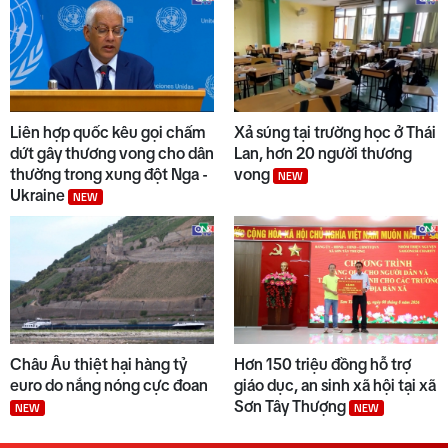
10
tấn công mới
Liên hợp quốc kêu gọi chấm
Xả súng tại trường học ở Thái
dứt gây thương vong cho dân
Lan, hơn 20 người thương
thường trong xung đột Nga -
vong
NEW
Ukraine
NEW
Châu Âu thiệt hại hàng tỷ
Hơn 150 triệu đồng hỗ trợ
euro do nắng nóng cực đoan
giáo dục, an sinh xã hội tại xã
Sơn Tây Thượng
NEW
NEW