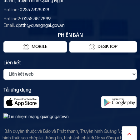
thanh, Truyền hình Quảng Ngãi
Hotline:
0255 3828328
Hotline2:
0255 3817899
Email:
dptth@quangngai.gov.vn
PHIÊN BẢN
MOBILE
DESKTOP
Liên kết
Tải ứng dụng
Bản quyền thuộc về Báo và Phát thanh, Truyền hình Quảng Ngãi. Mọi
hình thức sao chép lại thông tin, hình ảnh phải được sự đồng ý bằng văn