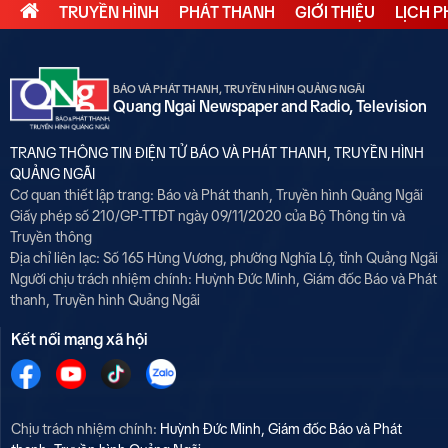
TRUYỀN HÌNH
PHÁT THANH
GIỚI THIỆU
LỊCH 
BÁO VÀ PHÁT THANH, TRUYỀN HÌNH QUẢNG NGÃI
Quang Ngai Newspaper and Radio, Television
TRANG THÔNG TIN ĐIỆN TỬ BÁO VÀ PHÁT THANH, TRUYỀN HÌNH
QUẢNG NGÃI
Cơ quan thiết lập trang: Báo và Phát thanh, Truyền hình Quảng Ngãi
Giấy phép số 210/GP-TTĐT ngày 09/11/2020 của Bộ Thông tin và
Truyền thông
Địa chỉ liên lạc: Số 165 Hùng Vương, phường Nghĩa Lộ, tỉnh Quảng Ngãi
Người chịu trách nhiệm chính:
Huỳnh Đức Minh, Giám đốc Báo và Phát
thanh, Truyền hình Quảng Ngãi
Kết nối mạng xã hội
Chịu trách nhiệm chính:
Huỳnh Đức Minh, Giám đốc Báo và Phát