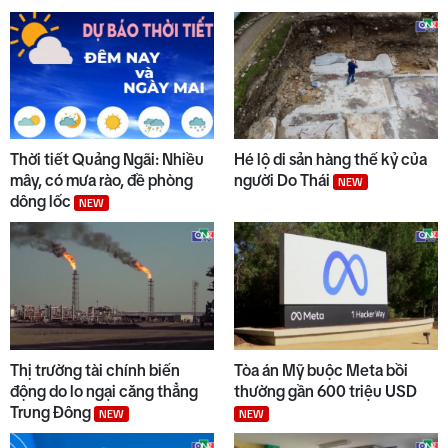
6
45 giây 1 chạm ngày 07/8
7
Thế giới trưa 07/8
Thời tiết Quảng Ngãi: Nhiều
Hé lộ di sản hàng thế kỷ của
mây, có mưa rào, đề phòng
người Do Thái
NEW
dông lốc
NEW
8
Chuyển động duyên hải trưa
07/8
9
Thời sự sáng 07/8/2026
Thị trường tài chính biến
Tòa án Mỹ buộc Meta bồi
động do lo ngại căng thẳng
thường gần 600 triệu USD
Trung Đông
NEW
NEW
Nga và Ukraine mở nhiều đợt