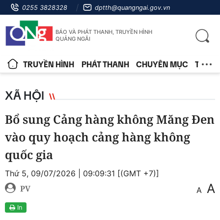
0255 3828328
dptth@quangngai.gov.vn
BÁO VÀ PHÁT THANH, TRUYỀN HÌNH
QUẢNG NGÃI
TRUYỀN HÌNH
PHÁT THANH
CHUYÊN MỤC
TIN T
XÃ HỘI
Bổ sung Cảng hàng không Măng Đen
vào quy hoạch cảng hàng không
quốc gia
Thứ 5, 09/07/2026 | 09:09:31 [(GMT +7)]
A
PV
A
In