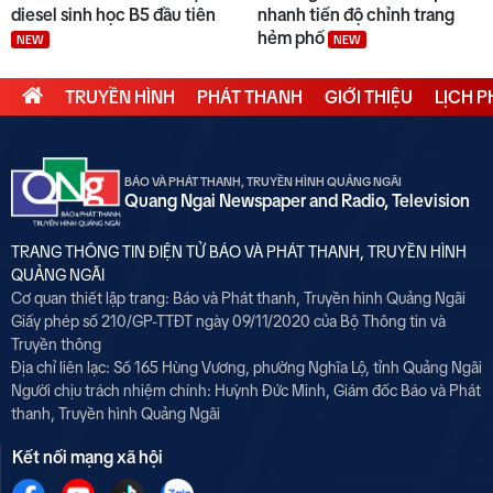
diesel sinh học B5 đầu tiên
nhanh tiến độ chỉnh trang
hẻm phố
NEW
NEW
TRUYỀN HÌNH
PHÁT THANH
GIỚI THIỆU
LỊCH 
BÁO VÀ PHÁT THANH, TRUYỀN HÌNH QUẢNG NGÃI
Quang Ngai Newspaper and Radio, Television
TRANG THÔNG TIN ĐIỆN TỬ BÁO VÀ PHÁT THANH, TRUYỀN HÌNH
QUẢNG NGÃI
Cơ quan thiết lập trang: Báo và Phát thanh, Truyền hình Quảng Ngãi
Giấy phép số 210/GP-TTĐT ngày 09/11/2020 của Bộ Thông tin và
Truyền thông
Địa chỉ liên lạc: Số 165 Hùng Vương, phường Nghĩa Lộ, tỉnh Quảng Ngãi
Người chịu trách nhiệm chính:
Huỳnh Đức Minh, Giám đốc Báo và Phát
thanh, Truyền hình Quảng Ngãi
Kết nối mạng xã hội