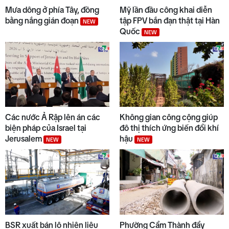
9
đọng, kéo dài
Mưa dông ở phía Tây, đồng
Mỹ lần đầu công khai diễn
bằng nắng gián đoạn
tập FPV bắn đạn thật tại Hàn
NEW
Quốc
NEW
10
Trường biên giới sẵn sàng đón
năm học mới
Các nước Ả Rập lên án các
Không gian công cộng giúp
biện pháp của Israel tại
đô thị thích ứng biến đổi khí
Jerusalem
hậu
NEW
NEW
BSR xuất bán lô nhiên liệu
Phường Cẩm Thành đẩy