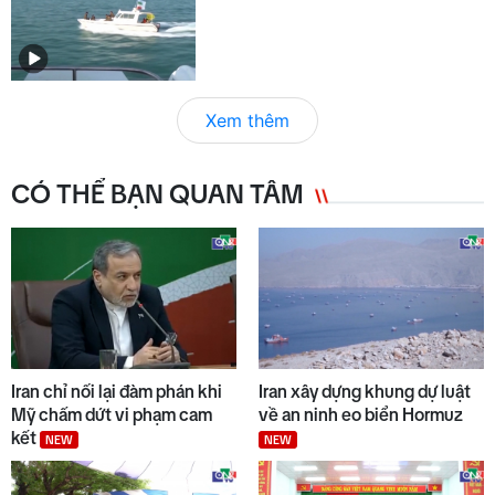
Xem thêm
CÓ THỂ BẠN QUAN TÂM
Iran chỉ nối lại đàm phán khi
Iran xây dựng khung dự luật
Mỹ chấm dứt vi phạm cam
về an ninh eo biển Hormuz
kết
NEW
NEW