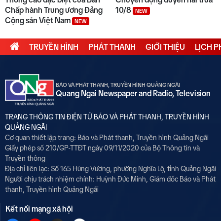
Chấp hành Trung ương Đảng
10/8
NEW
Cộng sản Việt Nam
NEW
TRUYỀN HÌNH
PHÁT THANH
GIỚI THIỆU
LỊCH 
BÁO VÀ PHÁT THANH, TRUYỀN HÌNH QUẢNG NGÃI
Quang Ngai Newspaper and Radio, Television
TRANG THÔNG TIN ĐIỆN TỬ BÁO VÀ PHÁT THANH, TRUYỀN HÌNH
QUẢNG NGÃI
Cơ quan thiết lập trang: Báo và Phát thanh, Truyền hình Quảng Ngãi
Giấy phép số 210/GP-TTĐT ngày 09/11/2020 của Bộ Thông tin và
Truyền thông
Địa chỉ liên lạc: Số 165 Hùng Vương, phường Nghĩa Lộ, tỉnh Quảng Ngãi
Người chịu trách nhiệm chính:
Huỳnh Đức Minh, Giám đốc Báo và Phát
thanh, Truyền hình Quảng Ngãi
Kết nối mạng xã hội