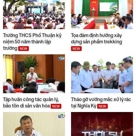
Trường THCS Phổ Thuận kỷ
Tọa đàm định hướng xây
niệm 50 năm thành lập
dựng sản phẩm trekking
trường
NEW
NEW
Tập huấn công tác quản lý,
Tháo gỡ vướng mắc xử lý rác
bảo tồn di sản văn hóa
tại Nghĩa Kỳ
NEW
NEW