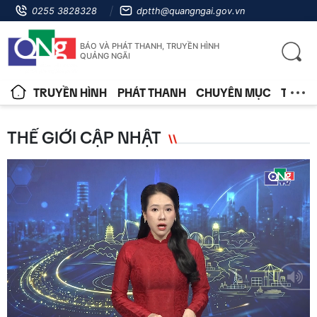
0255 3828328
dptth@quangngai.gov.vn
BÁO VÀ PHÁT THANH, TRUYỀN HÌNH
QUẢNG NGÃI
TRUYỀN HÌNH
PHÁT THANH
CHUYÊN MỤC
TIN T
THẾ GIỚI CẬP NHẬT