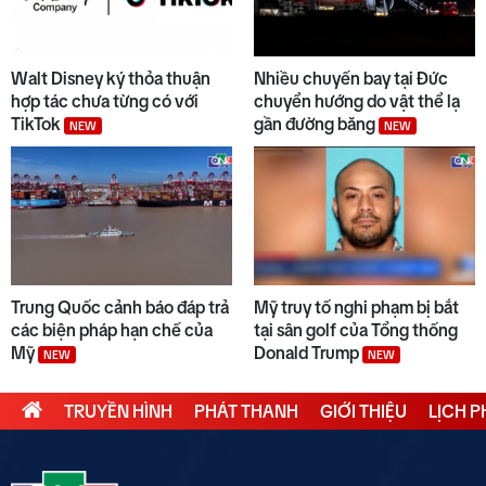
Walt Disney ký thỏa thuận
Nhiều chuyến bay tại Đức
hợp tác chưa từng có với
chuyển hướng do vật thể lạ
TikTok
gần đường băng
NEW
NEW
Trung Quốc cảnh báo đáp trả
Mỹ truy tố nghi phạm bị bắt
các biện pháp hạn chế của
tại sân golf của Tổng thống
Mỹ
Donald Trump
NEW
NEW
TRUYỀN HÌNH
PHÁT THANH
GIỚI THIỆU
LỊCH 