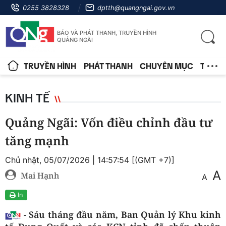
0255 3828328
dptth@quangngai.gov.vn
BÁO VÀ PHÁT THANH, TRUYỀN HÌNH
QUẢNG NGÃI
TRUYỀN HÌNH
PHÁT THANH
CHUYÊN MỤC
TIN T
KINH TẾ
Quảng Ngãi: Vốn điều chỉnh đầu tư
tăng mạnh
Chủ nhật, 05/07/2026 | 14:57:54 [(GMT +7)]
A
Mai Hạnh
A
In
- Sáu tháng đầu năm, Ban Quản lý Khu kinh