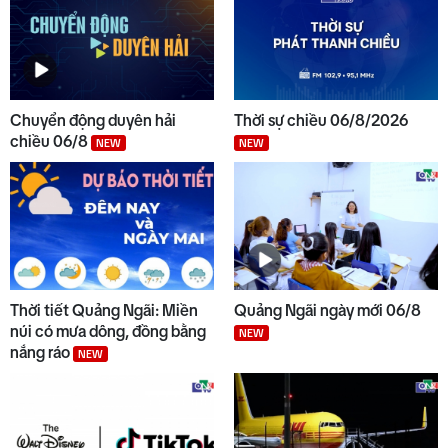
6
địa phương
7
Phường Đăk Bla ra quân "Chiến
dịch mùa hè số cùng VNeID"
Chuyển động duyên hải
Thời sự chiều 06/8/2026
chiều 06/8
NEW
NEW
8
Cách thức Israel quản lý chung
cư không theo niên hạn
9
Indonesia và Thái Lan mở rộng
Thời tiết Quảng Ngãi: Miền
Quảng Ngãi ngày mới 06/8
hợp tác quốc phòng, kinh tế và
núi có mưa dông, đồng bằng
NEW
an ninh
nắng ráo
NEW
10
Quyết liệt tháo gỡ các dự án tồn
đọng, kéo dài
NEW