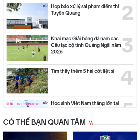
2
Họp báo xử lý sai phạm điểm thi
Tuyên Quang
3
Khai mạc Giải bóng đá nam các
Câu lạc bộ tỉnh Quảng Ngãi năm
2026
4
Tìm thấy thêm 5 hài cốt liệt sĩ
5
Học sinh Việt Nam thắng lớn tại
AIMO 2026
CÓ THỂ BẠN QUAN TÂM
Đưa 33 ngư dân bị chìm tàu về