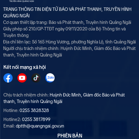
7
Núi Ngang - Liệt Sơn
TRANG THÔNG TIN ĐIỆN TỬ BÁO VÀ PHÁT THANH, TRUYỀN HÌNH
QUẢNG NGÃI
Cơ quan thiết lập trang: Báo và Phát thanh, Truyền hình Quảng Ngãi
8
Giấy phép số 210/GP-TTĐT ngày 09/11/2020 của Bộ Thông tin và
Lễ hội Thảo nguyên Bùi Hui
Truyền thông
2026 diễn ra từ 7 - 9/8
Địa chỉ liên lạc: Số 165 Hùng Vương, phường Nghĩa Lộ, tỉnh Quảng Ngãi
Người chịu trách nhiệm chính:
Huỳnh Đức Minh, Giám đốc Báo và Phát
thanh, Truyền hình Quảng Ngãi
9
Họp báo xử lý sai phạm điểm
Kết nối mạng xã hội
thi Tuyên Quang
10
Thời sự tối 02/8
Chịu trách nhiệm chính:
Huỳnh Đức Minh, Giám đốc Báo và Phát
thanh, Truyền hình Quảng Ngãi
Hotline:
0255 3828328
Hotline2:
0255 3817899
Email:
dptth@quangngai.gov.vn
PHIÊN BẢN