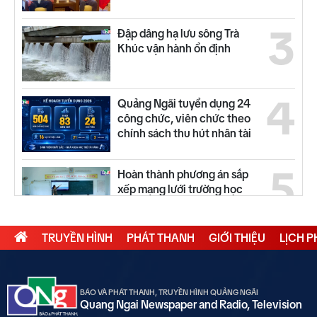
3
Đập dâng hạ lưu sông Trà
Khúc vận hành ổn định
4
Quảng Ngãi tuyển dụng 24
công chức, viên chức theo
chính sách thu hút nhân tài
5
Hoàn thành phương án sắp
xếp mạng lưới trường học
TRUYỀN HÌNH
PHÁT THANH
GIỚI THIỆU
LỊCH 
6
Từ 14/8, lưu thông trên cao
tốc Quảng Ngãi - Hoài Nhơn
sẽ thu phí
BÁO VÀ PHÁT THANH, TRUYỀN HÌNH QUẢNG NGÃI
Quang Ngai Newspaper and Radio, Television
Nâng cấp hệ thống thủy lợi hồ