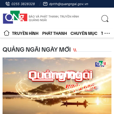
0255 3828328
dptth@quangngai.gov.vn
BÁO VÀ PHÁT THANH, TRUYỀN HÌNH
QUẢNG NGÃI
TRUYỀN HÌNH
PHÁT THANH
CHUYÊN MỤC
TIN T
QUẢNG NGÃI NGÀY MỚI