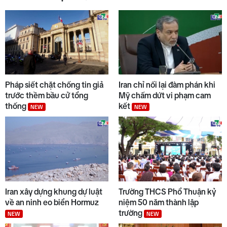
6
Thời sự chiều 09/8/2026
7
Quảng Ngãi ngày mới 09/8
Pháp siết chặt chống tin giả
Iran chỉ nối lại đàm phán khi
trước thềm bầu cử tổng
Mỹ chấm dứt vi phạm cam
thống
kết
NEW
NEW
8
Bản tin kinh tế - tài chính
09/8/2026
9
Hình thành thói quen chấp hành
pháp luật khi tham gia giao
Iran xây dựng khung dự luật
Trường THCS Phổ Thuận kỷ
thông
về an ninh eo biển Hormuz
niệm 50 năm thành lập
trường
NEW
NEW
Học sinh tựu trường từ ngày