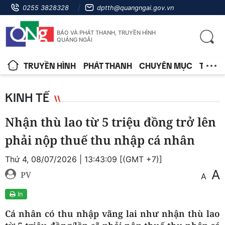
0255 3828328
dptth@quangngai.gov.vn
BÁO VÀ PHÁT THANH, TRUYỀN HÌNH
QUẢNG NGÃI
TRUYỀN HÌNH
PHÁT THANH
CHUYÊN MỤC
TIN T
KINH TẾ
Nhận thù lao từ 5 triệu đồng trở lên
phải nộp thuế thu nhập cá nhân
Thứ 4, 08/07/2026 | 13:43:09 [(GMT +7)]
A
PV
A
In
Cá nhân có thu nhập vãng lai như nhận thù lao