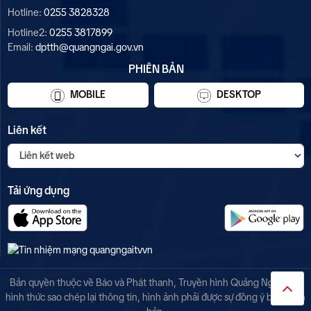
Hotline:
0255 3828328
Hotline2:
0255 3817899
Email:
dptth@quangngai.gov.vn
PHIÊN BẢN
MOBILE
DESKTOP
Liên kết
Tải ứng dụng
Bản quyền thuộc về Báo và Phát thanh, Truyền hình Quảng Ngãi. Mọi
hình thức sao chép lại thông tin, hình ảnh phải được sự đồng ý bằng văn