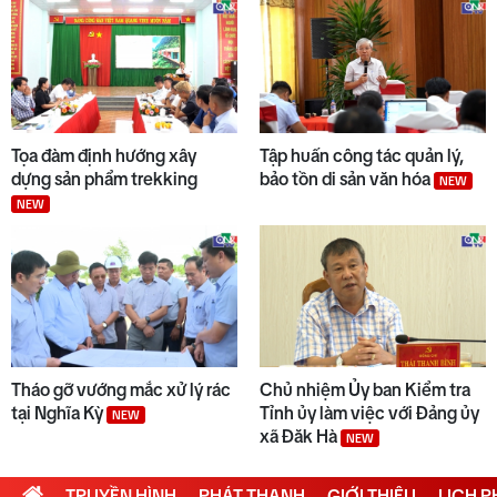
10
22/8
Tọa đàm định hướng xây
Tập huấn công tác quản lý,
dựng sản phẩm trekking
bảo tồn di sản văn hóa
NEW
NEW
Tháo gỡ vướng mắc xử lý rác
Chủ nhiệm Ủy ban Kiểm tra
tại Nghĩa Kỳ
Tỉnh ủy làm việc với Đảng ủy
NEW
xã Đăk Hà
NEW
TRUYỀN HÌNH
PHÁT THANH
GIỚI THIỆU
LỊCH 