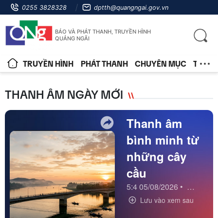
0255 3828328
dptth@quangngai.gov.vn
BÁO VÀ PHÁT THANH, TRUYỀN HÌNH
QUẢNG NGÃI
TRUYỀN HÌNH
PHÁT THANH
CHUYÊN MỤC
TIN T
THANH ÂM NGÀY MỚI