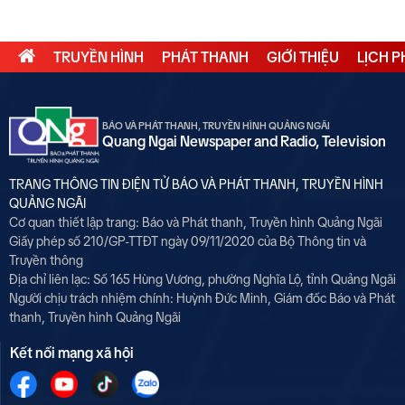
TRUYỀN HÌNH
PHÁT THANH
GIỚI THIỆU
LỊCH 
BÁO VÀ PHÁT THANH, TRUYỀN HÌNH QUẢNG NGÃI
Quang Ngai Newspaper and Radio, Television
TRANG THÔNG TIN ĐIỆN TỬ BÁO VÀ PHÁT THANH, TRUYỀN HÌNH
QUẢNG NGÃI
Cơ quan thiết lập trang: Báo và Phát thanh, Truyền hình Quảng Ngãi
Giấy phép số 210/GP-TTĐT ngày 09/11/2020 của Bộ Thông tin và
Truyền thông
Địa chỉ liên lạc: Số 165 Hùng Vương, phường Nghĩa Lộ, tỉnh Quảng Ngãi
Người chịu trách nhiệm chính:
Huỳnh Đức Minh, Giám đốc Báo và Phát
thanh, Truyền hình Quảng Ngãi
Kết nối mạng xã hội