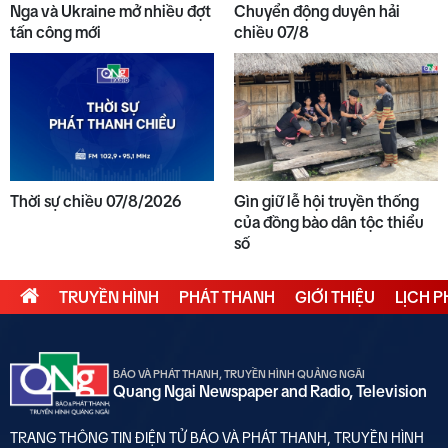
Nga và Ukraine mở nhiều đợt
Chuyển động duyên hải
tấn công mới
chiều 07/8
Thời sự chiều 07/8/2026
Gìn giữ lễ hội truyền thống
của đồng bào dân tộc thiểu
số
TRUYỀN HÌNH
PHÁT THANH
GIỚI THIỆU
LỊCH 
BÁO VÀ PHÁT THANH, TRUYỀN HÌNH QUẢNG NGÃI
Quang Ngai Newspaper and Radio, Television
TRANG THÔNG TIN ĐIỆN TỬ BÁO VÀ PHÁT THANH, TRUYỀN HÌNH