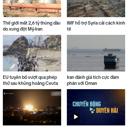
7
Thế giới trưa 07/8
Thế giới mất 2,6 tỷ thùng dầu
IMF hỗ trợ Syria cải cách kinh
do xung đột Mỹ-Iran
tế
8
Bản tin kinh tế - tài chính
07/8/2026
9
Gìn giữ lễ hội truyền thống của
EU tuyên bố vượt qua phép
Iran đánh giá tích cực đàm
đồng bào dân tộc thiểu số
thử sau khủng hoảng Ceuta
phán với Oman
10
Thời sự chiều 07/8/2026