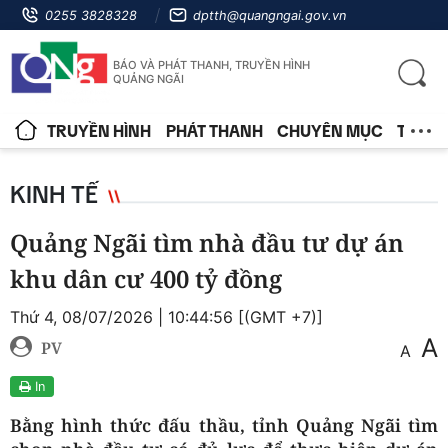
0255 3828328
dptth@quangngai.gov.vn
BÁO VÀ PHÁT THANH, TRUYỀN HÌNH
QUẢNG NGÃI
TRUYỀN HÌNH
PHÁT THANH
CHUYÊN MỤC
TIN T
KINH TẾ
Quảng Ngãi tìm nhà đầu tư dự án
khu dân cư 400 tỷ đồng
Thứ 4, 08/07/2026 | 10:44:56 [(GMT +7)]
A
PV
A
In
Bằng hình thức đấu thầu, tỉnh Quảng Ngãi tìm