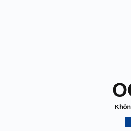
O
Không