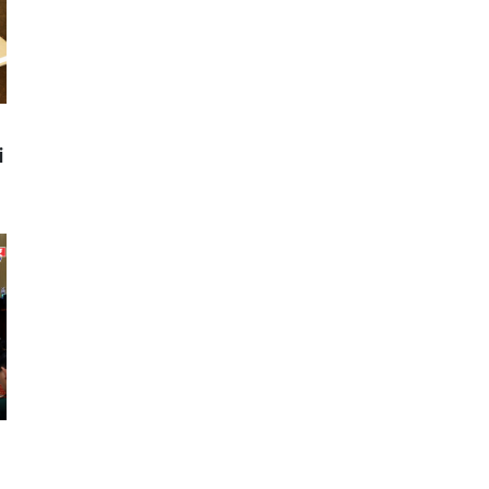
7
Tỉnh ủy gặp mặt cán bộ
được quy hoạch các chức
vụ cao hơn
8
Bình minh trên chợ nổi An
Phú
i
9
Họp báo xử lý sai phạm
điểm thi Tuyên Quang
10
Thế giới tối 01/8
-