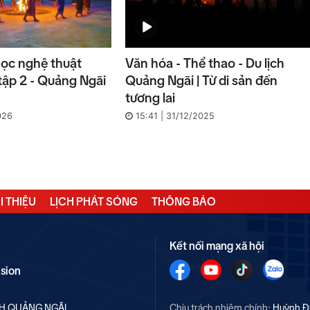
ọc nghệ thuật
Văn hóa - Thể thao - Du lịch
tập 2 - Quảng Ngãi
Quảng Ngãi | Từ di sản đến
tương lai
026
15:41 | 31/12/2025
I THIỆU
LỊCH PHÁT SÓNG
THÔNG BÁO
Kết nối mạng xã hội
ision
NH QUẢNG NGÃI
Chịu trách nhiệm chính:
Huỳnh Đ