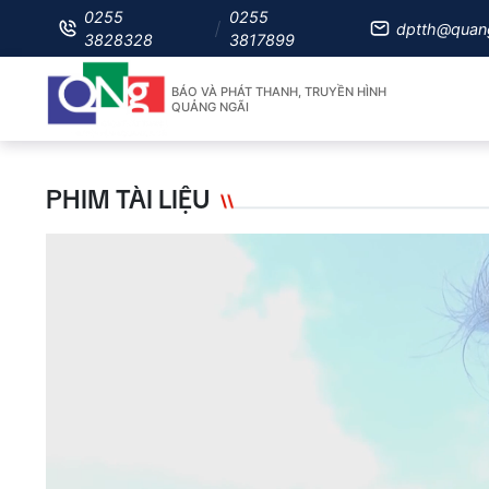
0255
0255
dptth@quan
3828328
3817899
BÁO VÀ PHÁT THANH, TRUYỀN HÌNH
QUẢNG NGÃI
PHIM TÀI LIỆU