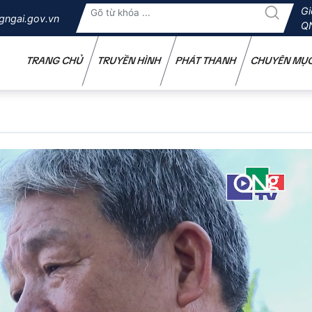
Gi
gngai.gov.vn
Q
TRANG CHỦ
TRUYỀN HÌNH
PHÁT THANH
CHUYÊN MỤ