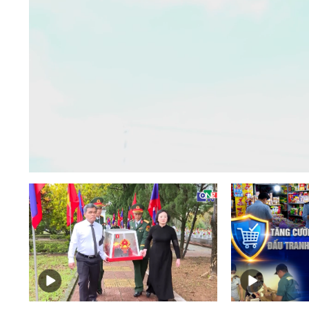
Loaded
:
Mute
3.52%