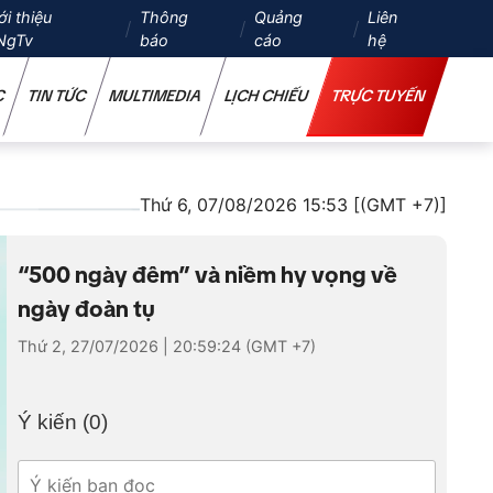
ới thiệu
Thông
Quảng
Liên
NgTv
báo
cáo
hệ
C
TIN TỨC
MULTIMEDIA
LỊCH CHIẾU
TRỰC TUYẾN
Thứ 6, 07/08/2026 15:53 [(GMT +7)]
“500 ngày đêm” và niềm hy vọng về
ngày đoàn tụ
Thứ 2, 27/07/2026 | 20:59:24 (GMT +7)
Ý kiến (
0
)