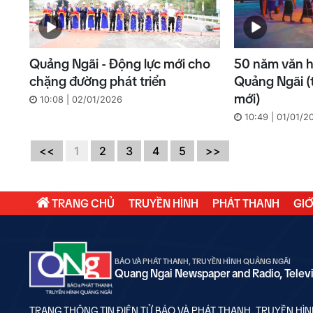
Quảng Ngãi - Động lực mới cho
50 năm văn h
chặng đường phát triển
Quảng Ngãi (
mới)
10:08 | 02/01/2026
10:49 | 01/01/2
<<
1
2
3
4
5
>>
TRANG CHỦ
TRUYỀN HÌNH
PHÁT THANH
GIỚ
BÁO VÀ PHÁT THANH, TRUYỀN HÌNH QUẢNG NGÃI
Quang Ngai Newspaper and Radio, Telev
TRANG THÔNG TIN ĐIỆN TỬ BÁO VÀ PHÁT THANH, TRUYỀN HÌ