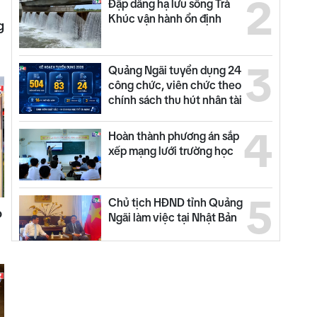
2
Đập dâng hạ lưu sông Trà
Khúc vận hành ổn định
g
3
Quảng Ngãi tuyển dụng 24
công chức, viên chức theo
chính sách thu hút nhân tài
4
Hoàn thành phương án sắp
xếp mạng lưới trường học
5
Chủ tịch HĐND tỉnh Quảng
o
Ngãi làm việc tại Nhật Bản
6
Thời sự tối 31/7