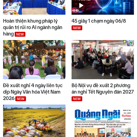
Hoàn thiện khung pháp lý
45 giây 1 chạm ngày 06/8
quản trị rủi ro AI ngành ngân
NEW
hàng
NEW
Đề xuất nghỉ 4 ngày liên tục
Bộ Nội vụ đề xuất 2 phương
dịp Ngày Văn hóa Việt Nam
án nghỉ Tết Nguyên đán 2027
2026
NEW
NEW