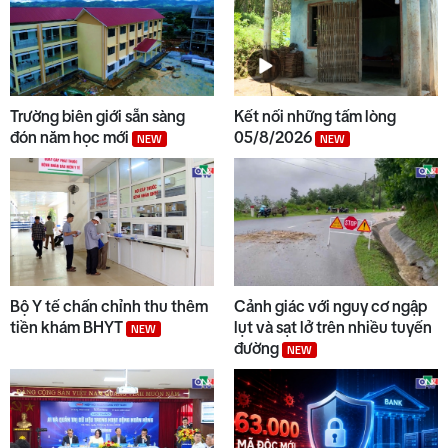
Trường biên giới sẵn sàng
Kết nối những tấm lòng
đón năm học mới
05/8/2026
NEW
NEW
Bộ Y tế chấn chỉnh thu thêm
Cảnh giác với nguy cơ ngập
tiền khám BHYT
lụt và sạt lở trên nhiều tuyến
NEW
đường
NEW