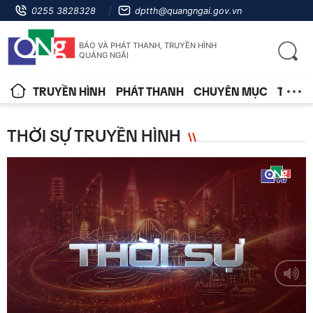
0255 3828328
dptth@quangngai.gov.vn
BÁO VÀ PHÁT THANH, TRUYỀN HÌNH
QUẢNG NGÃI
TRUYỀN HÌNH
PHÁT THANH
CHUYÊN MỤC
TIN T
THỜI SỰ TRUYỀN HÌNH