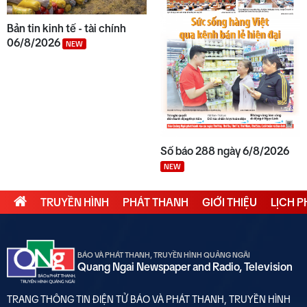
Bản tin kinh tế - tài chính
06/8/2026
NEW
Số báo 288 ngày 6/8/2026
NEW
TRUYỀN HÌNH
PHÁT THANH
GIỚI THIỆU
LỊCH 
BÁO VÀ PHÁT THANH, TRUYỀN HÌNH QUẢNG NGÃI
Quang Ngai Newspaper and Radio, Television
TRANG THÔNG TIN ĐIỆN TỬ BÁO VÀ PHÁT THANH, TRUYỀN HÌNH