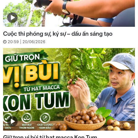
Cuộc thi phóng sự, ký sự – dấu ấn sáng tạo
20:59 | 20/06/2026
Giữ trọn vị bùi từ hạt macca Kon Tum