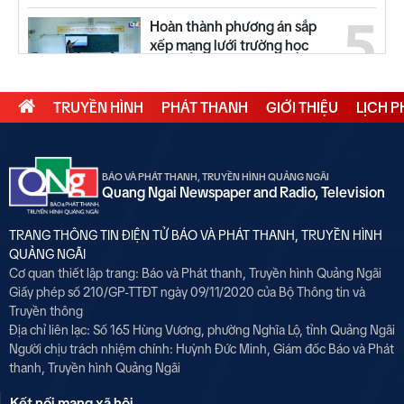
5
Hoàn thành phương án sắp
xếp mạng lưới trường học
TRUYỀN HÌNH
PHÁT THANH
GIỚI THIỆU
LỊCH 
6
Tỉnh ủy gặp mặt cán bộ được
quy hoạch các chức vụ cao
hơn
BÁO VÀ PHÁT THANH, TRUYỀN HÌNH QUẢNG NGÃI
Quang Ngai Newspaper and Radio, Television
7
Bình minh trên chợ nổi An Phú
TRANG THÔNG TIN ĐIỆN TỬ BÁO VÀ PHÁT THANH, TRUYỀN HÌNH
QUẢNG NGÃI
Cơ quan thiết lập trang: Báo và Phát thanh, Truyền hình Quảng Ngãi
8
Giấy phép số 210/GP-TTĐT ngày 09/11/2020 của Bộ Thông tin và
Họp báo xử lý sai phạm điểm
Truyền thông
thi Tuyên Quang
Địa chỉ liên lạc: Số 165 Hùng Vương, phường Nghĩa Lộ, tỉnh Quảng Ngãi
Người chịu trách nhiệm chính:
Huỳnh Đức Minh, Giám đốc Báo và Phát
thanh, Truyền hình Quảng Ngãi
9
Thế giới tối 01/8
Kết nối mạng xã hội