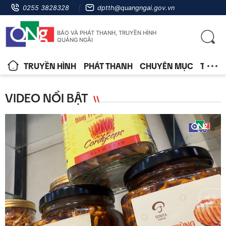
0255 3828328
dptth@quangngai.gov.vn
BÁO VÀ PHÁT THANH, TRUYỀN HÌNH
QUẢNG NGÃI
TRUYỀN HÌNH
PHÁT THANH
CHUYÊN MỤC
TIN T
VIDEO NỔI BẬT