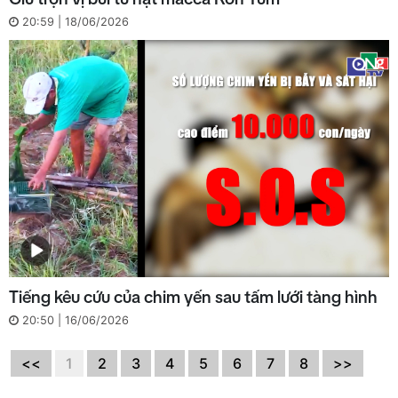
20:59 | 18/06/2026
Tiếng kêu cứu của chim yến sau tấm lưới tàng hình
20:50 | 16/06/2026
<<
1
2
3
4
5
6
7
8
>>