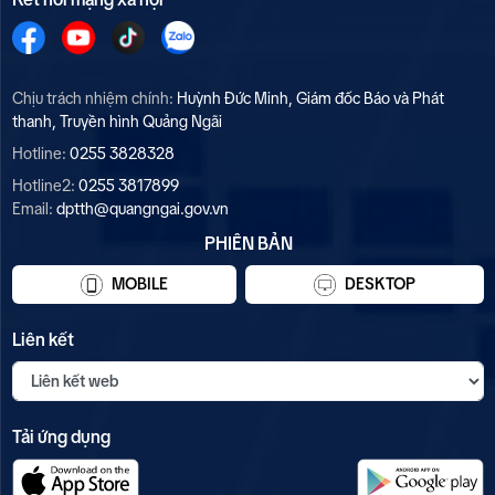
10
Lễ hội Thảo nguyên Bùi Hui
Chịu trách nhiệm chính:
Huỳnh Đức Minh, Giám đốc Báo và Phát
2026 diễn ra từ 7 - 9/8
thanh, Truyền hình Quảng Ngãi
Hotline:
0255 3828328
Hotline2:
0255 3817899
Email:
dptth@quangngai.gov.vn
PHIÊN BẢN
MOBILE
DESKTOP
Liên kết
Tải ứng dụng