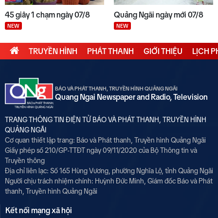
45 giây 1 chạm ngày 07/8
Quảng Ngãi ngày mới 07/8
NEW
NEW
TRUYỀN HÌNH
PHÁT THANH
GIỚI THIỆU
LỊCH 
BÁO VÀ PHÁT THANH, TRUYỀN HÌNH QUẢNG NGÃI
Quang Ngai Newspaper and Radio, Television
TRANG THÔNG TIN ĐIỆN TỬ BÁO VÀ PHÁT THANH, TRUYỀN HÌNH
QUẢNG NGÃI
Cơ quan thiết lập trang: Báo và Phát thanh, Truyền hình Quảng Ngãi
Giấy phép số 210/GP-TTĐT ngày 09/11/2020 của Bộ Thông tin và
Truyền thông
Địa chỉ liên lạc: Số 165 Hùng Vương, phường Nghĩa Lộ, tỉnh Quảng Ngãi
Người chịu trách nhiệm chính:
Huỳnh Đức Minh, Giám đốc Báo và Phát
thanh, Truyền hình Quảng Ngãi
Kết nối mạng xã hội