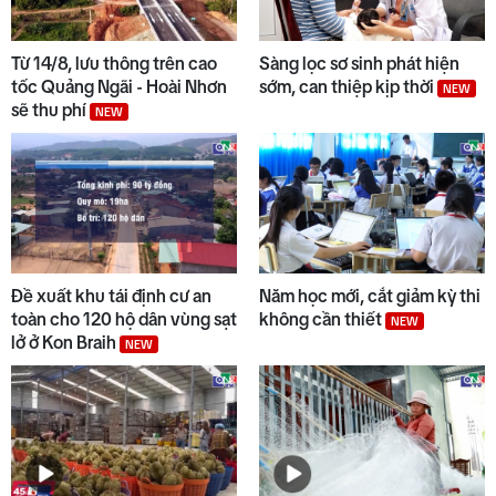
9
Đẩy nhanh tiến độ các dự án
trọng điểm
Từ 14/8, lưu thông trên cao
Sàng lọc sơ sinh phát hiện
tốc Quảng Ngãi - Hoài Nhơn
sớm, can thiệp kịp thời
NEW
sẽ thu phí
NEW
10
Chuyển động duyên hải tối 05/8
Đề xuất khu tái định cư an
Năm học mới, cắt giảm kỳ thi
toàn cho 120 hộ dân vùng sạt
không cần thiết
NEW
lở ở Kon Braih
NEW