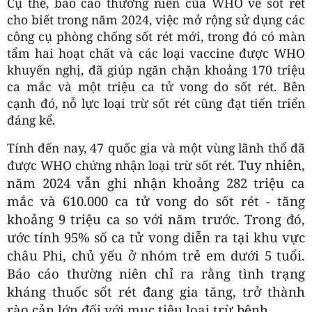
Cụ thể, báo cáo thường niên của WHO về sốt rét
cho biết trong năm 2024, việc mở rộng sử dụng các
công cụ phòng chống sốt rét mới, trong đó có màn
tẩm hai hoạt chất và các loại vaccine được WHO
khuyến nghị, đã giúp ngăn chặn khoảng 170 triệu
ca mắc và một triệu ca tử vong do sốt rét. Bên
cạnh đó, nỗ lực loại trừ sốt rét cũng đạt tiến triển
đáng kể.
Tính đến nay, 47 quốc gia và một vùng lãnh thổ đã
Tuy nhiên,
được WHO chứng nhận loại trừ sốt rét.
năm 2024 vẫn ghi nhận khoảng 282 triệu ca
mắc và 610.000 ca tử vong do sốt rét - tăng
khoảng 9 triệu ca so với năm trước. Trong đó,
ước tính 95% số ca tử vong diễn ra tại khu vực
châu Phi, chủ yếu ở nhóm trẻ em dưới 5 tuổi.
Báo cáo thường niên chỉ ra rằng tình trạng
kháng thuốc sốt rét đang gia tăng, trở thành
rào cản lớn đối với mục tiêu loại trừ bệnh.