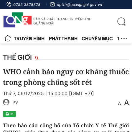
0255 3828328
dptth@quangngai.gov.vn
BÁO VÀ PHÁT THANH, TRUYỀN HÌNH
QUẢNG NGÃI
TRUYỀN HÌNH
PHÁT THANH
CHUYÊN MỤC
TIN T
THẾ GIỚI
WHO cảnh báo nguy cơ kháng thuốc
trong phòng chống sốt rét
Thứ 7, 06/12/2025 | 15:00:00 [(GMT +7)]
A
PV
A
In
Theo báo cáo công bố của Tổ chức Y tế Thế giới