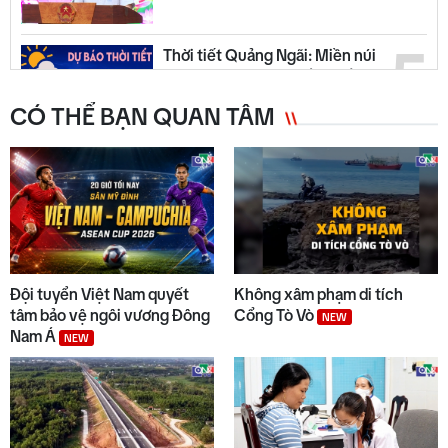
5
Thời tiết Quảng Ngãi: Miền núi
có mưa dông, đồng bằng nắng
ráo
CÓ THỂ BẠN QUAN TÂM
6
Quyết liệt tháo gỡ các dự án tồn
đọng, kéo dài
7
Trường biên giới sẵn sàng đón
năm học mới
Đội tuyển Việt Nam quyết
Không xâm phạm di tích
tâm bảo vệ ngôi vương Đông
Cổng Tò Vò
NEW
Nam Á
NEW
8
Bộ Y tế chấn chỉnh thu thêm
tiền khám BHYT