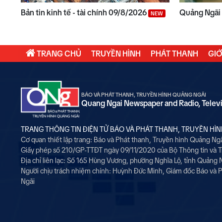
Bản tin kinh tế - tài chính 09/8/2026
Quảng Ngãi
NEW
TRANG CHỦ
TRUYỀN HÌNH
PHÁT THANH
GIỚ
BÁO VÀ PHÁT THANH, TRUYỀN HÌNH QUẢNG NGÃI
Quang Ngai Newspaper and Radio, Telev
TRANG THÔNG TIN ĐIỆN TỬ BÁO VÀ PHÁT THANH, TRUYỀN HÌ
Cơ quan thiết lập trang: Báo và Phát thanh, Truyền hình Quảng Ng
Giấy phép số 210/GP-TTĐT ngày 09/11/2020 của Bộ Thông tin và 
Địa chỉ liên lạc: Số 165 Hùng Vương, phường Nghĩa Lộ, tỉnh Quảng 
Người chịu trách nhiệm chính:
Huỳnh Đức Minh, Giám đốc Báo và P
Ngãi