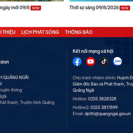
 ngày mới 09/8
Thời sự sáng 09/8/2026
NEW
NEW
I THIỆU
LỊCH PHÁT SÓNG
THÔNG BÁO
Kết nối mạng xã hội
ision
NH QUẢNG NGÃI
Chịu trách nhiệm chính:
Huỳnh Đ
ãi
Giám đốc Báo và Phát thanh, Tru
Truyền thông
Quảng Ngãi
Ngãi
Hotline:
0255 3828328
hát thanh, Truyền hình Quảng
Hotline2:
0255 3817899
Email:
dptth@quangngai.gov.vn