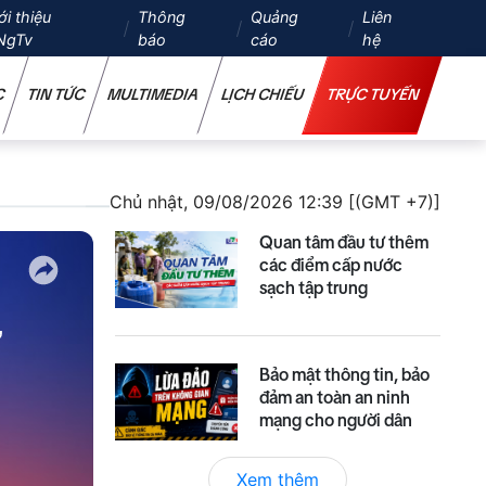
ới thiệu
Thông
Quảng
Liên
NgTv
báo
cáo
hệ
C
TIN TỨC
MULTIMEDIA
LỊCH CHIẾU
TRỰC TUYẾN
Chủ nhật, 09/08/2026 12:39 [(GMT +7)]
Quan tâm đầu tư thêm
các điểm cấp nước
sạch tập trung
Bảo mật thông tin, bảo
đảm an toàn an ninh
mạng cho người dân
Xem thêm