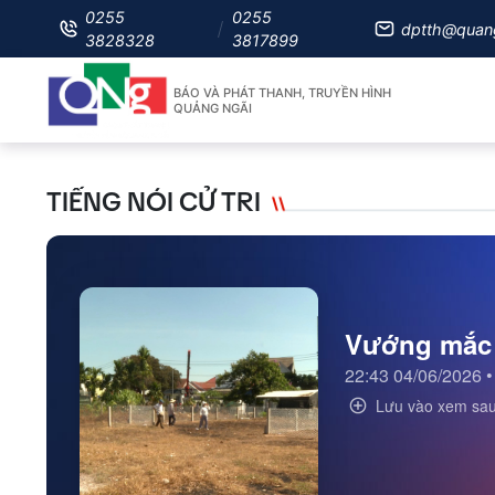
0255
0255
dptth@quan
3828328
3817899
BÁO VÀ PHÁT THANH, TRUYỀN HÌNH
QUẢNG NGÃI
TIẾNG NÓI CỬ TRI