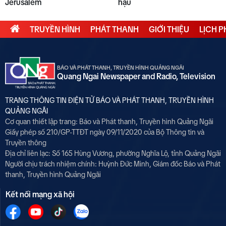
Jerusalem
hậu
TRUYỀN HÌNH
PHÁT THANH
GIỚI THIỆU
LỊCH 
BÁO VÀ PHÁT THANH, TRUYỀN HÌNH QUẢNG NGÃI
Quang Ngai Newspaper and Radio, Television
TRANG THÔNG TIN ĐIỆN TỬ BÁO VÀ PHÁT THANH, TRUYỀN HÌNH
QUẢNG NGÃI
Cơ quan thiết lập trang: Báo và Phát thanh, Truyền hình Quảng Ngãi
Giấy phép số 210/GP-TTĐT ngày 09/11/2020 của Bộ Thông tin và
Truyền thông
Địa chỉ liên lạc: Số 165 Hùng Vương, phường Nghĩa Lộ, tỉnh Quảng Ngãi
Người chịu trách nhiệm chính:
Huỳnh Đức Minh, Giám đốc Báo và Phát
thanh, Truyền hình Quảng Ngãi
Kết nối mạng xã hội