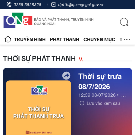
0255 3828328
dptth@quangngai.gov.vn
BÁO VÀ PHÁT THANH, TRUYỀN HÌNH
QUẢNG NGÃI
TRUYỀN HÌNH
PHÁT THANH
CHUYÊN MỤC
TIN T
THỜI SỰ PHÁT THANH