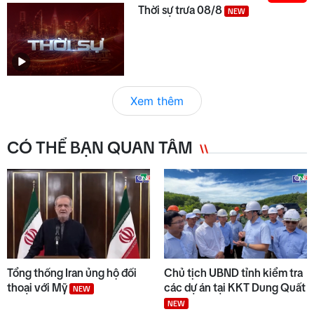
Thời sự trưa 08/8
NEW
Xem thêm
CÓ THỂ BẠN QUAN TÂM
Tổng thống Iran ủng hộ đối
Chủ tịch UBND tỉnh kiểm tra
thoại với Mỹ
các dự án tại KKT Dung Quất
NEW
NEW