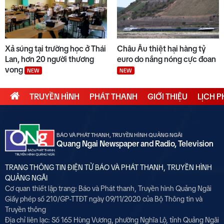
Xả súng tại trường học ở Thái
Châu Âu thiệt hại hàng tỷ
Lan, hơn 20 người thương
euro do nắng nóng cực đoan
vong
NEW
NEW
TRUYỀN HÌNH
PHÁT THANH
GIỚI THIỆU
LỊCH 
BÁO VÀ PHÁT THANH, TRUYỀN HÌNH QUẢNG NGÃI
Quang Ngai Newspaper and Radio, Television
TRANG THÔNG TIN ĐIỆN TỬ BÁO VÀ PHÁT THANH, TRUYỀN HÌNH
QUẢNG NGÃI
Cơ quan thiết lập trang: Báo và Phát thanh, Truyền hình Quảng Ngãi
Giấy phép số 210/GP-TTĐT ngày 09/11/2020 của Bộ Thông tin và
Truyền thông
Địa chỉ liên lạc: Số 165 Hùng Vương, phường Nghĩa Lộ, tỉnh Quảng Ngãi