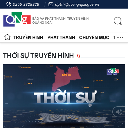
0255 3828328
dptth@quangngai.gov.vn
BÁO VÀ PHÁT THANH, TRUYỀN HÌNH
QUẢNG NGÃI
TRUYỀN HÌNH
PHÁT THANH
CHUYÊN MỤC
TIN T
THỜI SỰ TRUYỀN HÌNH