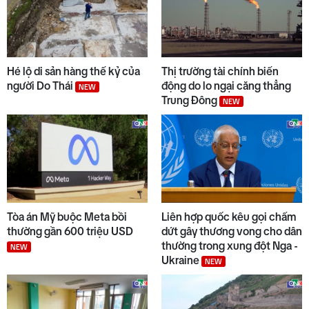
Hé lộ di sản hàng thế kỷ của
Thị trường tài chính biến
người Do Thái
động do lo ngại căng thẳng
NEW
Trung Đông
NEW
Tòa án Mỹ buộc Meta bồi
Liên hợp quốc kêu gọi chấm
thường gần 600 triệu USD
dứt gây thương vong cho dân
thường trong xung đột Nga -
NEW
Ukraine
NEW