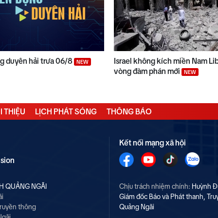
 duyên hải trưa 06/8
Israel không kích miền Nam Li
NEW
vòng đàm phán mới
NEW
I THIỆU
LỊCH PHÁT SÓNG
THÔNG BÁO
Kết nối mạng xã hội
ision
NH QUẢNG NGÃI
Chịu trách nhiệm chính:
Huỳnh Đ
ãi
Giám đốc Báo và Phát thanh, Tru
Truyền thông
Quảng Ngãi
Ngãi