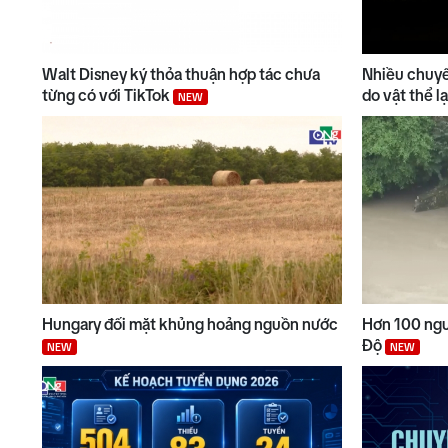
Walt Disney ký thỏa thuận hợp tác chưa
Nhiều chuyế
từng có với TikTok
do vật thể 
NEW
Hungary đối mặt khủng hoảng nguồn nước
Hơn 100 ngườ
Độ
NEW
NEW