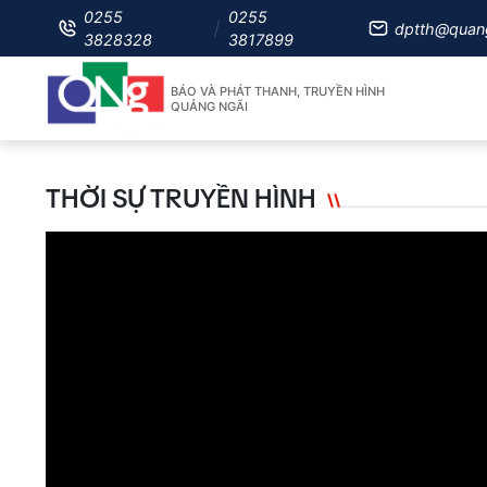
0255
0255
dptth@quan
3828328
3817899
BÁO VÀ PHÁT THANH, TRUYỀN HÌNH
QUẢNG NGÃI
THỜI SỰ TRUYỀN HÌNH