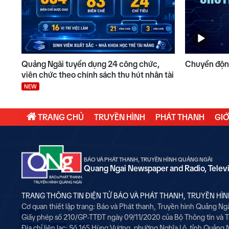
Quảng Ngãi tuyển dụng 24 công chức,
Chuyển động
viên chức theo chính sách thu hút nhân tài
NEW
TRANG CHỦ
TRUYỀN HÌNH
PHÁT THANH
GIỚ
BÁO VÀ PHÁT THANH, TRUYỀN HÌNH QUẢNG NGÃI
Quang Ngai Newspaper and Radio, Telev
TRANG THÔNG TIN ĐIỆN TỬ BÁO VÀ PHÁT THANH, TRUYỀN HÌ
Cơ quan thiết lập trang: Báo và Phát thanh, Truyền hình Quảng Ng
Giấy phép số 210/GP-TTĐT ngày 09/11/2020 của Bộ Thông tin và 
Địa chỉ liên lạc: Số 165 Hùng Vương, phường Nghĩa Lộ, tỉnh Quảng 