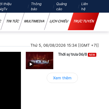
ới thiệu
Thông
Quảng
Liên
NgTv
báo
cáo
hệ
C
TIN TỨC
MULTIMEDIA
LỊCH CHIẾU
TRỰC TUYẾN
Thứ 5, 06/08/2026 15:34 [(GMT +7)]
Thời sự trưa 06/8
NEW
Xem thêm