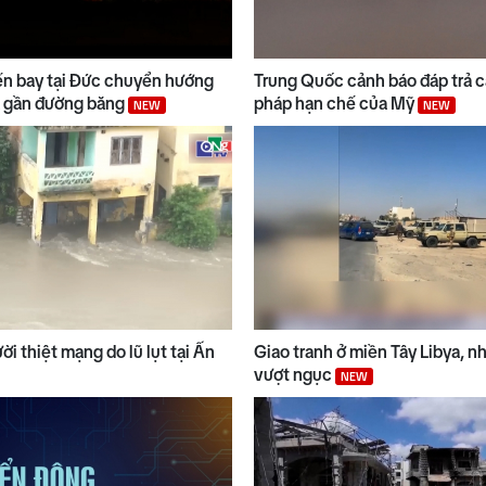
n bay tại Đức chuyển hướng
Trung Quốc cảnh báo đáp trả c
lạ gần đường băng
pháp hạn chế của Mỹ
NEW
NEW
i thiệt mạng do lũ lụt tại Ấn
Giao tranh ở miền Tây Libya, n
vượt ngục
NEW