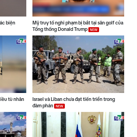
ác biện
Mỹ truy tố nghi phạm bị bắt tại sân golf của
Tổng thống Donald Trump
NEW
hiều tù nhân
Israel và Liban chưa đạt tiến triển trong
đàm phán
NEW