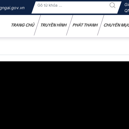
Gi
gngai.gov.vn
Q
TRANG CHỦ
TRUYỀN HÌNH
PHÁT THANH
CHUYÊN MỤ