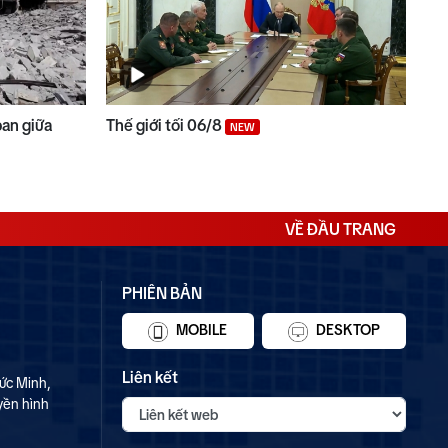
ban giữa
Thế giới tối 06/8
NEW
VỀ ĐẦU TRANG
PHIÊN BẢN
MOBILE
DESKTOP
Liên kết
ức Minh,
yền hình