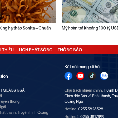
ùng hạ thảo Sonita – Chuẩn
Mỹ hoàn trả khoảng 100 tỷ US
n
I THIỆU
LỊCH PHÁT SÓNG
THÔNG BÁO
Kết nối mạng xã hội
ision
NH QUẢNG NGÃI
Chịu trách nhiệm chính:
Huỳnh Đ
ãi
Giám đốc Báo và Phát thanh, Tru
Truyền thông
Quảng Ngãi
Ngãi
Hotline:
0255 3828328
hát thanh, Truyền hình Quảng
Hotline2:
0255 3817899