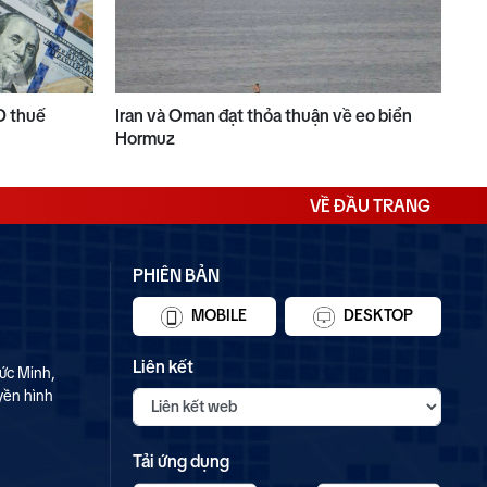
D thuế
Iran và Oman đạt thỏa thuận về eo biển
Hormuz
VỀ ĐẦU TRANG
PHIÊN BẢN
MOBILE
DESKTOP
Liên kết
ức Minh,
yền hình
Tải ứng dụng