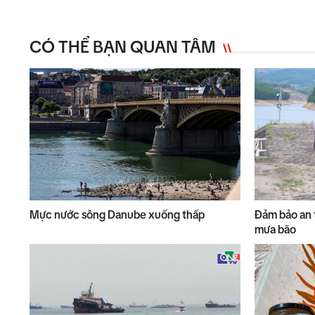
CÓ THỂ BẠN QUAN TÂM
Mực nước sông Danube xuống thấp
Đảm bảo an 
mưa bão