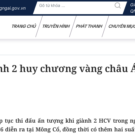
Gi
gngai.gov.vn
Q
TRANG CHỦ
TRUYỀN HÌNH
PHÁT THANH
CHUYÊN MỤ
h 2 huy chương vàng châu 
 tục thi đấu ấn tượng khi giành 2 HCV trong ng
 diễn ra tại Mông Cổ, đồng thời có thêm hai su