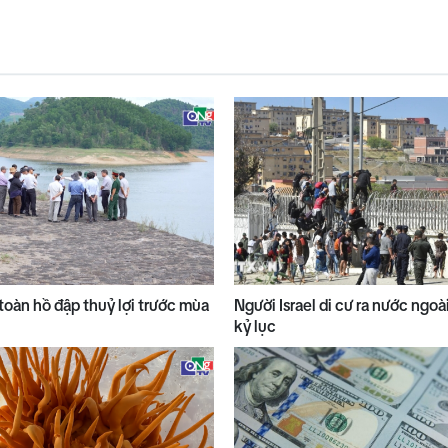
toàn hồ đập thuỷ lợi trước mùa
Người Israel di cư ra nước ngo
kỷ lục