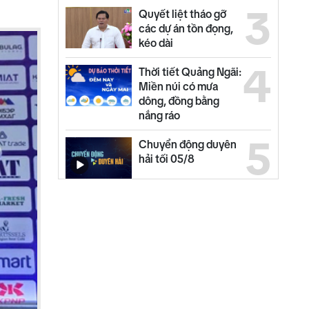
3
Quyết liệt tháo gỡ
các dự án tồn đọng,
kéo dài
4
Thời tiết Quảng Ngãi:
Miền núi có mưa
dông, đồng bằng
nắng ráo
5
Chuyển động duyên
hải tối 05/8
6
Bộ Y tế chấn chỉnh
thu thêm tiền khám
BHYT
7
Đại biểu Quốc hội
góp ý dự án Luật sửa
đổi, bổ sung Luật Đầu
tư