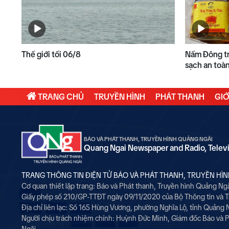
Thế giới tối 06/8
Nấm Đông tr
sạch an toà
TRANG CHỦ
TRUYỀN HÌNH
PHÁT THANH
GIỚ
BÁO VÀ PHÁT THANH, TRUYỀN HÌNH QUẢNG NGÃI
Quang Ngai Newspaper and Radio, Telev
TRANG THÔNG TIN ĐIỆN TỬ BÁO VÀ PHÁT THANH, TRUYỀN HÌ
Cơ quan thiết lập trang: Báo và Phát thanh, Truyền hình Quảng Ng
Giấy phép số 210/GP-TTĐT ngày 09/11/2020 của Bộ Thông tin và 
Địa chỉ liên lạc: Số 165 Hùng Vương, phường Nghĩa Lộ, tỉnh Quảng 
Người chịu trách nhiệm chính:
Huỳnh Đức Minh, Giám đốc Báo và P