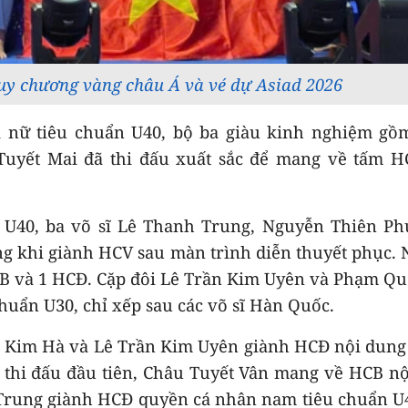
y chương vàng châu Á và vé dự Asiad 2026
i nữ tiêu chuẩn U40, bộ ba giàu kinh nghiệm gồ
Tuyết Mai đã thi đấu xuất sắc để mang về tấm H
 U40, ba võ sĩ Lê Thanh Trung, Nguyễn Thiên Ph
ng khi giành HCV sau màn trình diễn thuyết phục. 
B và 1 HCĐ. Cặp đôi Lê Trần Kim Uyên và Phạm Qu
uẩn U30, chỉ xếp sau các võ sĩ Hàn Quốc.
ị Kim Hà và Lê Trần Kim Uyên giành HCĐ nội dun
 thi đấu đầu tiên, Châu Tuyết Vân mang về HCB n
Trung giành HCĐ quyền cá nhân nam tiêu chuẩn U