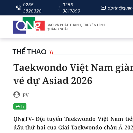
0255
0255
dptth@quan
3828328
3817899
BÁO VÀ PHÁT THANH, TRUYỀN HÌNH
QUẢNG NGÃI
THỂ THAO
Taekwondo Việt Nam giàn
vé dự Asiad 2026
PV
In
QNgTV- Đội tuyển Taekwondo Việt Nam tiếp
đấu thứ hai của Giải Taekwondo châu Á 2026