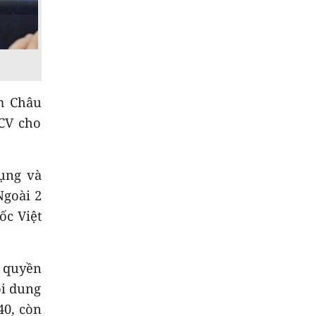
8
Đập dâng hạ lưu sông
Trà Khúc vận hành ổn
định
9
Cảnh giác với nguy
cơ ngập lụt và sạt lở
m Châu
trên nhiều tuyến
CV cho
đường
10
Hơn 100 người thiệt
mạng do lũ lụt tại Ấn
ụng và
Độ
Ngoài 2
ốc Việt
g quyền
ội dung
40, còn