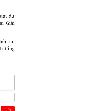
ham dự
i Giải
iễn tại
nh tổng
Gửi