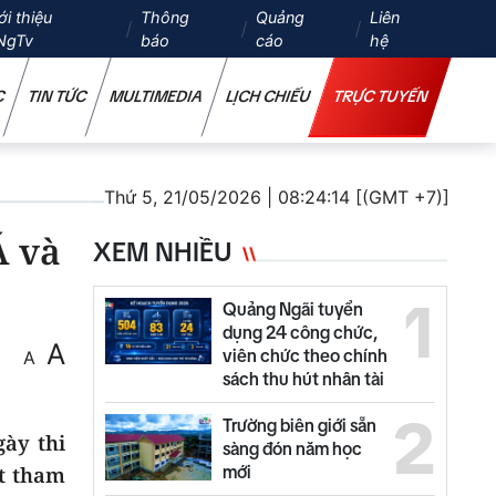
ới thiệu
Thông
Quảng
Liên
NgTv
báo
cáo
hệ
C
TIN TỨC
MULTIMEDIA
LỊCH CHIẾU
TRỰC TUYẾN
Thứ 5, 21/05/2026 | 08:24:14 [(GMT +7)]
Á và
XEM NHIỀU
1
Quảng Ngãi tuyển
dụng 24 công chức,
A
viên chức theo chính
A
sách thu hút nhân tài
2
Trường biên giới sẵn
ày thi
sàng đón năm học
ất tham
mới