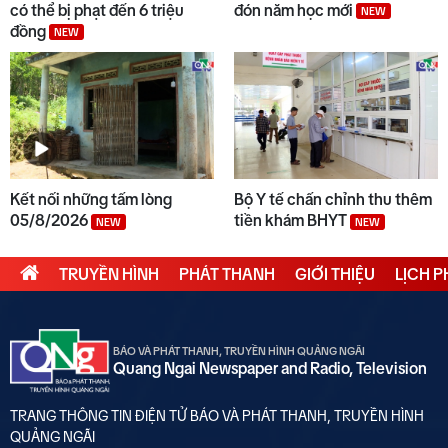
có thể bị phạt đến 6 triệu
đón năm học mới
NEW
đồng
NEW
Kết nối những tấm lòng
Bộ Y tế chấn chỉnh thu thêm
05/8/2026
tiền khám BHYT
NEW
NEW
TRUYỀN HÌNH
PHÁT THANH
GIỚI THIỆU
LỊCH 
BÁO VÀ PHÁT THANH, TRUYỀN HÌNH QUẢNG NGÃI
Quang Ngai Newspaper and Radio, Television
TRANG THÔNG TIN ĐIỆN TỬ BÁO VÀ PHÁT THANH, TRUYỀN HÌNH
QUẢNG NGÃI