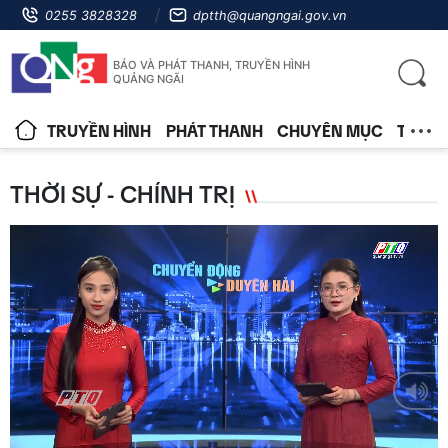
0255 3828328
dptth@quangngai.gov.vn
BÁO VÀ PHÁT THANH, TRUYỀN HÌNH
QUẢNG NGÃI
TRUYỀN HÌNH
PHÁT THANH
CHUYÊN MỤC
TIN T
THỜI SỰ - CHÍNH TRỊ