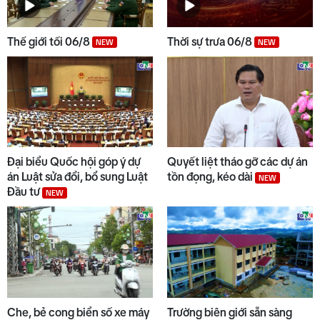
Thế giới tối 06/8
Thời sự trưa 06/8
NEW
NEW
Đại biểu Quốc hội góp ý dự
Quyết liệt tháo gỡ các dự án
án Luật sửa đổi, bổ sung Luật
tồn đọng, kéo dài
NEW
Đầu tư
NEW
Che, bẻ cong biển số xe máy
Trường biên giới sẵn sàng