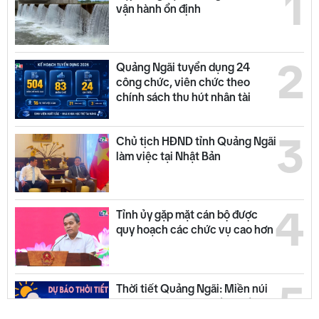
1
vận hành ổn định
2
Quảng Ngãi tuyển dụng 24
công chức, viên chức theo
chính sách thu hút nhân tài
3
Chủ tịch HĐND tỉnh Quảng Ngãi
làm việc tại Nhật Bản
4
Tỉnh ủy gặp mặt cán bộ được
quy hoạch các chức vụ cao hơn
5
Thời tiết Quảng Ngãi: Miền núi
có mưa dông, đồng bằng nắng
ráo