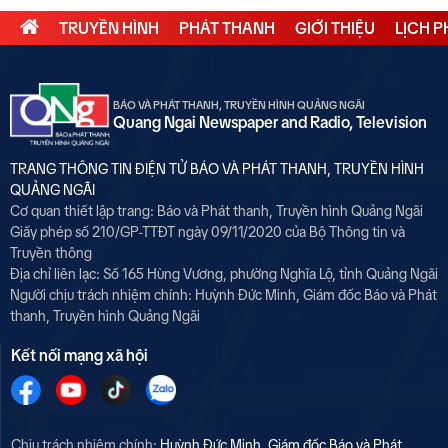
TRUYỀN HÌNH
PHÁT THANH
GIỚI THIỆU
LỊCH 
BÁO VÀ PHÁT THANH, TRUYỀN HÌNH QUẢNG NGÃI
Quang Ngai Newspaper and Radio, Television
TRANG THÔNG TIN ĐIỆN TỬ BÁO VÀ PHÁT THANH, TRUYỀN HÌNH
QUẢNG NGÃI
Cơ quan thiết lập trang: Báo và Phát thanh, Truyền hình Quảng Ngãi
Giấy phép số 210/GP-TTĐT ngày 09/11/2020 của Bộ Thông tin và
Truyền thông
Địa chỉ liên lạc: Số 165 Hùng Vương, phường Nghĩa Lộ, tỉnh Quảng Ngãi
Người chịu trách nhiệm chính:
Huỳnh Đức Minh, Giám đốc Báo và Phát
thanh, Truyền hình Quảng Ngãi
Kết nối mạng xã hội
Chịu trách nhiệm chính:
Huỳnh Đức Minh, Giám đốc Báo và Phát