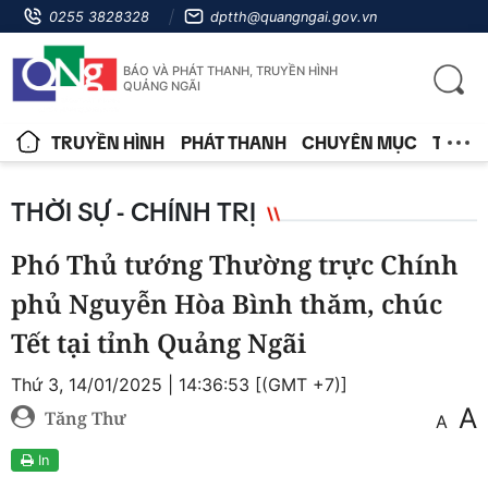
0255 3828328
dptth@quangngai.gov.vn
BÁO VÀ PHÁT THANH, TRUYỀN HÌNH
QUẢNG NGÃI
TRUYỀN HÌNH
PHÁT THANH
CHUYÊN MỤC
TIN T
THỜI SỰ - CHÍNH TRỊ
Phó Thủ tướng Thường trực Chính
phủ Nguyễn Hòa Bình thăm, chúc
Tết tại tỉnh Quảng Ngãi
Thứ 3, 14/01/2025 | 14:36:53 [(GMT +7)]
A
Tăng Thư
A
In