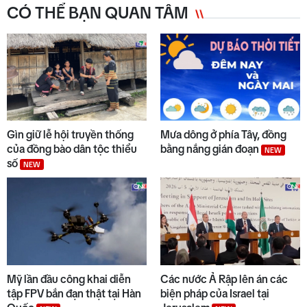
CÓ THỂ BẠN QUAN TÂM
6
Từ 14/8, lưu thông trên cao tốc
Quảng Ngãi - Hoài Nhơn sẽ thu
phí
NEW
7
Quảng Ngãi ngày mới 07/8
NEW
Gìn giữ lễ hội truyền thống
Mưa dông ở phía Tây, đồng
của đồng bào dân tộc thiểu
bằng nắng gián đoạn
NEW
số
NEW
8
Đẩy nhanh tiến độ các dự án
trọng điểm
9
Quyết liệt tháo gỡ các dự án tồn
đọng, kéo dài
Mỹ lần đầu công khai diễn
Các nước Ả Rập lên án các
tập FPV bắn đạn thật tại Hàn
biện pháp của Israel tại