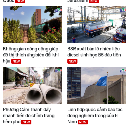
Quốc
Jerusalem
NEW
NEW
10
Trường biên giới sẵn sàng đón
năm học mới
Không gian công cộng giúp
BSR xuất bán lô nhiên liệu
đô thị thích ứng biến đổi khí
diesel sinh học B5 đầu tiên
hậu
NEW
NEW
Phường Cẩm Thành đẩy
Liên hợp quốc cảnh báo tác
nhanh tiến độ chỉnh trang
động nghiêm trọng của El
hẻm phố
Nino
NEW
NEW