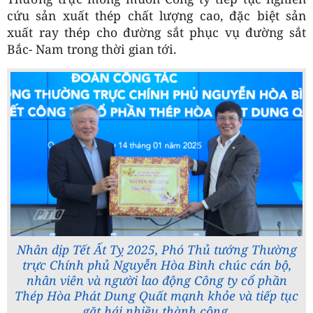
cứu sản xuất thép chất lượng cao, đặc biệt sản
xuất ray thép cho đường sắt phục vụ đường sắt
Bắc- Nam trong thời gian tới.
Nhân dịp Tết Ất Tỵ 2025, Phó Thủ tướng Thường
trực Chính phủ Nguyễn Hòa Bình chúc cán bộ,
nhân viên và người lao động Công ty cổ phần
Thép Hòa Phát Dung Quất mạnh khỏe và tiếp tục
gặt hái nhiều thành công.