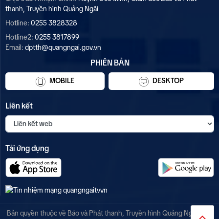
thanh, Truyền hình Quảng Ngãi
Hotline:
0255 3828328
Hotline2:
0255 3817899
Email:
dptth@quangngai.gov.vn
PHIÊN BẢN
MOBILE
DESKTOP
Liên kết
Tải ứng dụng
Bản quyền thuộc về Báo và Phát thanh, Truyền hình Quảng Ngãi. Mọi