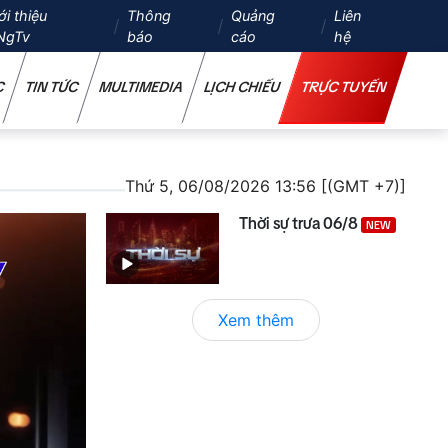
ới thiệu
Thông
Quảng
Liên
NgTv
báo
cáo
hệ
C
TIN TỨC
MULTIMEDIA
LỊCH CHIẾU
TRỰC TUYẾN
Thứ 5, 06/08/2026 13:56 [(GMT +7)]
Thời sự trưa 06/8
NEW
Xem thêm