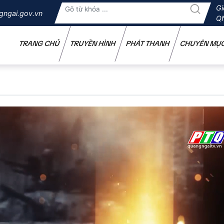
Gi
gngai.gov.vn
Q
TRANG CHỦ
TRUYỀN HÌNH
PHÁT THANH
CHUYÊN MỤ