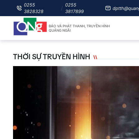
0255
0255
dptth@quan
3828328
3817899
BÁO VÀ PHÁT THANH, TRUYỀN HÌNH
QUẢNG NGÃI
THỜI SỰ TRUYỀN HÌNH