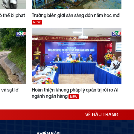
 thể bị phạt
Trường biên giới sẵn sàng đón năm học mới
NEW
và sạt lở
Hoàn thiện khung pháp lý quản trị rủi ro AI
ngành ngân hàng
NEW
VỀ ĐẦU TRANG
PHIÊN BẢN