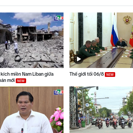
g kích miền Nam Liban giữa
Thế giới tối 06/8
NEW
hán mới
NEW