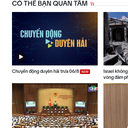
CÓ THỂ BẠN QUAN TÂM
Chuyển động duyên hải trưa 06/8
Israel khôn
NEW
vòng đàm p