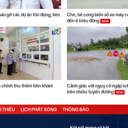
háo gỡ các dự án tồn đọng, kéo
Che, bẻ cong biển số xe máy có
đến 6 triệu đồng
NEW
n chỉnh thu thêm tiền khám
Cảnh giác với nguy cơ ngập lụt 
trên nhiều tuyến đường
NEW
I THIỆU
LỊCH PHÁT SÓNG
THÔNG BÁO
Kết nối mạng xã hội