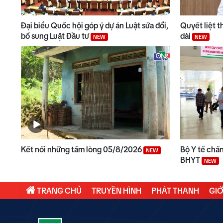
Đại biểu Quốc hội góp ý dự án Luật sửa đổi,
Quyết liệt t
bổ sung Luật Đầu tư
dài
NEW
NEW
Kết nối những tấm lòng 05/8/2026
Bộ Y tế chấ
NEW
BHYT
NEW
TRANG CHỦ
TRUYỀN HÌNH
PHÁT THANH
GIỚ