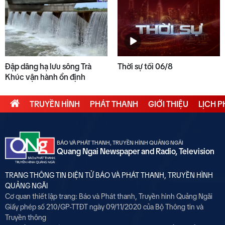
Đập dâng hạ lưu sông Trà
Thời sự tối 06/8
Khúc vận hành ổn định
TRUYỀN HÌNH
PHÁT THANH
GIỚI THIỆU
LỊCH 
BÁO VÀ PHÁT THANH, TRUYỀN HÌNH QUẢNG NGÃI
Quang Ngai Newspaper and Radio, Television
TRANG THÔNG TIN ĐIỆN TỬ BÁO VÀ PHÁT THANH, TRUYỀN HÌNH
QUẢNG NGÃI
Cơ quan thiết lập trang: Báo và Phát thanh, Truyền hình Quảng Ngãi
Giấy phép số 210/GP-TTĐT ngày 09/11/2020 của Bộ Thông tin và
Truyền thông