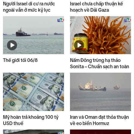
Người Israel di cư ra nước
Israel chưa chấp thuận kế
ngoài vẫn ở mức kỷ lục
hoạch về Dải Gaza
Thế giới tối 06/8
Nấm Đông trùng hạ thảo
Sonita – Chuẩn sạch an toàn
Mỹ hoàn trả khoảng 100 tỷ
Iran và Oman đạt thỏa thuận
USD thuế
về eo biển Hormuz