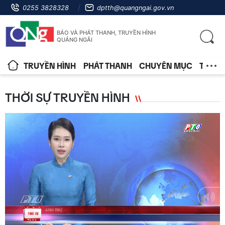
0255 3828328
dptth@quangngai.gov.vn
BÁO VÀ PHÁT THANH, TRUYỀN HÌNH
QUẢNG NGÃI
TRUYỀN HÌNH
PHÁT THANH
CHUYÊN MỤC
TIN T
THỜI SỰ TRUYỀN HÌNH