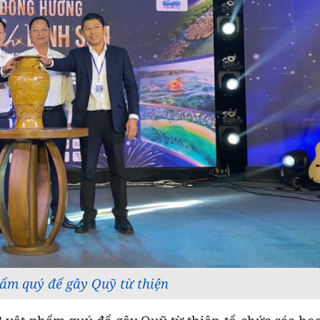
ẩm quý để gây Quỹ từ thiện