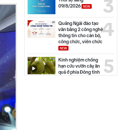
3
09/8/2026
NEW
4
Quảng Ngãi đào tạo
văn bằng 2 công nghệ
thông tin cho cán bộ,
công chức, viên chức
NEW
5
Kinh nghiệm chống
hạn cứu vườn cây ăn
quả ở phía Đông tỉnh
Quảng Ngãi
6
Quảng Ngãi ngày mới
09/8
NEW
7
Thế giới tối 08/8