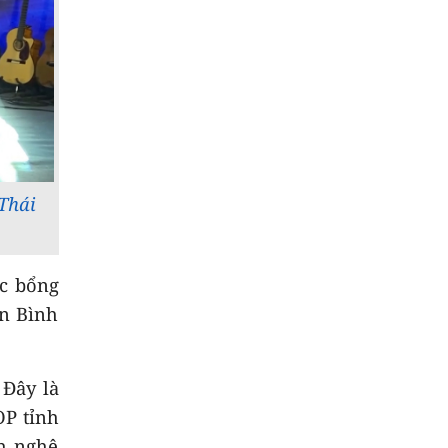
Thái
ọc bổng
n Bình
 Đây là
OP tỉnh
nh nghệ