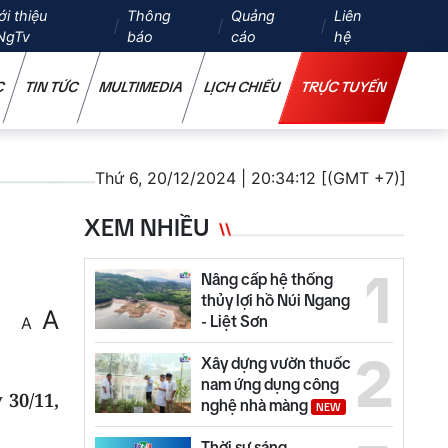
ới thiệu
Thông
Quảng
Liên
NgTv
báo
cáo
hệ
C
TIN TỨC
MULTIMEDIA
LỊCH CHIẾU
TRỰC TUYẾN
Thứ 6, 20/12/2024 | 20:34:12 [(GMT +7)]
XEM NHIỀU
1
Nâng cấp hệ thống
thủy lợi hồ Núi Ngang
A
- Liệt Sơn
A
2
Xây dựng vườn thuốc
nam ứng dụng công
 30/11,
nghệ nhà màng
NEW
Thời sự sáng