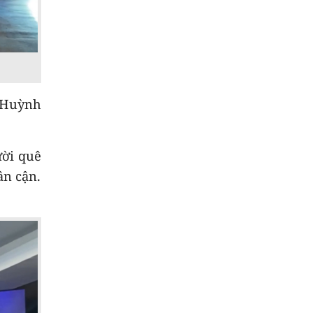
8
Đại biểu Đinh Thị
Hồng Minh góp ý dự
án Luật Dầu khí (sửa
đổi)
9
Thời sự tối 08/8
 Huỳnh
10
Thời sự chiều
ười quê
08/8/2026
ân cận.