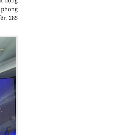
ạt động
m phong
iền 285