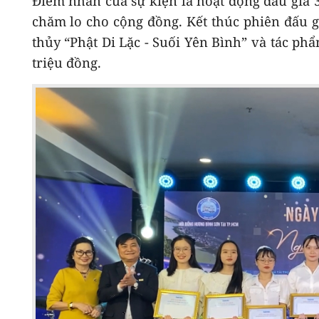
Điểm nhấn của sự kiện là hoạt động đấu giá 
chăm lo cho cộng đồng. Kết thúc phiên đấu 
thủy “Phật Di Lặc - Suối Yên Bình” và tác ph
triệu đồng.