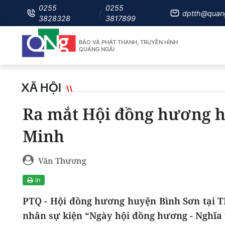
0255
0255
dptth@quan
3828328
3817899
BÁO VÀ PHÁT THANH, TRUYỀN HÌNH
QUẢNG NGÃI
XÃ HỘI
Ra mắt Hội đồng hương hu
Minh
Văn Thương
In
PTQ - Hội đồng hương huyện Bình Sơn tại TP
nhân sự kiện “Ngày hội đồng hương - Nghĩa 