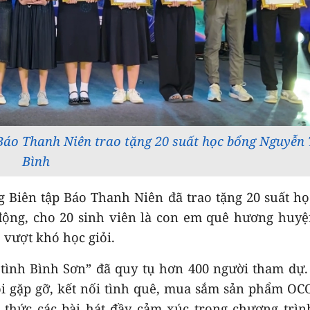
Báo Thanh Niên trao tặng 20 suất học bổng Nguyễn 
Bình
 Biên tập Báo Thanh Niên đã trao tặng 20 suất h
ộng, cho 20 sinh viên là con em quê hương huyệ
 vượt khó học giỏi.
tình Bình Sơn” đã quy tụ hơn 400 người tham dự.
i gặp gỡ, kết nối tình quê, mua sắm sản phẩm OC
 thức các bài hát đầy cảm xúc trong chương trì