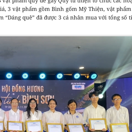
3 vật phẩm quý để gây Quỹ từ thiện tổ chức các ho
giá, 3 vật phẩm gồm Bình gốm Mỹ Thiện, vật phẩ
ẩm “Dáng quê” đã được 3 cá nhân mua với tổng số t