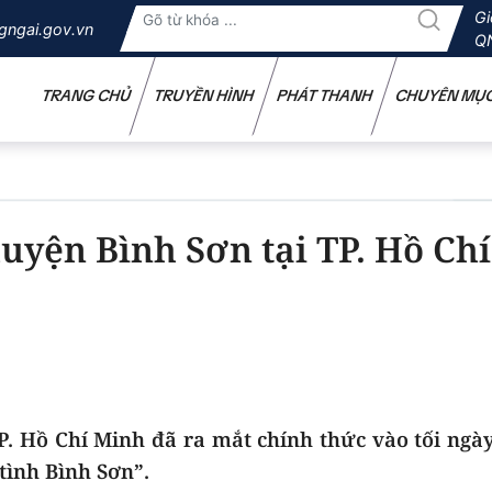
Gi
gngai.gov.vn
Q
TRANG CHỦ
TRUYỀN HÌNH
PHÁT THANH
CHUYÊN MỤ
yện Bình Sơn tại TP. Hồ Chí
. Hồ Chí Minh đã ra mắt chính thức vào tối ngày
tình Bình Sơn”.