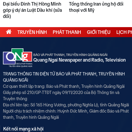
Đại biểu Đinh Thị Hồng Minh
Tổng thống Iran ủng hộ đối
góp ý dự án Luật Dầu khí (sửa
thoại với Mỹ
đổi)
TRUYỀN HÌNH
PHÁT THANH
GIỚI THIỆU
LỊCH 
BÁO VÀ PHÁT THANH, TRUYỀN HÌNH QUẢNG NGÃI
Quang Ngai Newspaper and Radio, Television
TRANG THÔNG TIN ĐIỆN TỬ BÁO VÀ PHÁT THANH, TRUYỀN HÌNH
QUẢNG NGÃI
Cơ quan thiết lập trang: Báo và Phát thanh, Truyền hình Quảng Ngãi
Giấy phép số 210/GP-TTĐT ngày 09/11/2020 của Bộ Thông tin và
Truyền thông
Địa chỉ liên lạc: Số 165 Hùng Vương, phường Nghĩa Lộ, tỉnh Quảng Ngãi
Người chịu trách nhiệm chính:
Huỳnh Đức Minh, Giám đốc Báo và Phát
thanh, Truyền hình Quảng Ngãi
Kết nối mạng xã hội