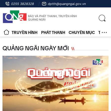
0255 3828328
dptth@quangngai.gov.vn
BÁO VÀ PHÁT THANH, TRUYỀN HÌNH
QUẢNG NGÃI
TRUYỀN HÌNH
PHÁT THANH
CHUYÊN MỤC
TIN T
QUẢNG NGÃI NGÀY MỚI