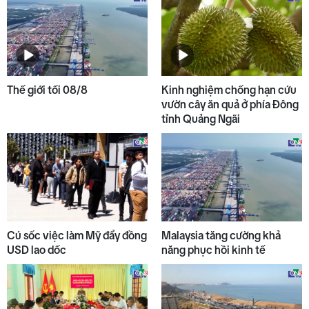
Thế giới tối 08/8
Kinh nghiệm chống hạn cứu
vườn cây ăn quả ở phía Đông
tỉnh Quảng Ngãi
Cú sốc việc làm Mỹ đẩy đồng
Malaysia tăng cường khả
USD lao dốc
năng phục hồi kinh tế