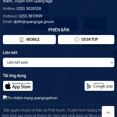
thanh, Truyền hình Quảng Ngãi
Hotline:
0255 3828328
Hotline2:
0255 3817899
Email:
dptth@quangngai.gov.vn
PHIÊN BẢN
MOBILE
DESKTOP
Liên kết
Tải ứng dụng
Bản quyền thuộc về Báo và Phát thanh, Truyền hình Quảng Ngãi. Mọi
hình thức sao chép lại thông tin, hình ảnh phải được sự đồng ý bằng văn