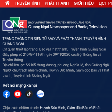
TRUYỀN HÌNH
PHÁT THANH
GIỚI THIỆU
LỊCH 
6
Hoàn thành phương án sắp
xếp mạng lưới trường học
BÁO VÀ PHÁT THANH, TRUYỀN HÌNH QUẢNG NGÃI
Quang Ngai Newspaper and Radio, Television
7
Từ 14/8, lưu thông trên cao
tốc Quảng Ngãi - Hoài Nhơn
TRANG THÔNG TIN ĐIỆN TỬ BÁO VÀ PHÁT THANH, TRUYỀN HÌNH
sẽ thu phí
QUẢNG NGÃI
Cơ quan thiết lập trang: Báo và Phát thanh, Truyền hình Quảng Ngãi
8
Giấy phép số 210/GP-TTĐT ngày 09/11/2020 của Bộ Thông tin và
Bình minh trên chợ nổi An Phú
Truyền thông
Địa chỉ liên lạc: Số 165 Hùng Vương, phường Nghĩa Lộ, tỉnh Quảng Ngãi
Người chịu trách nhiệm chính:
Huỳnh Đức Minh, Giám đốc Báo và Phát
thanh, Truyền hình Quảng Ngãi
9
Lễ hội Thảo nguyên Bùi Hui
Kết nối mạng xã hội
2026 diễn ra từ 7 - 9/8
10
Họp báo xử lý sai phạm điểm
Chịu trách nhiệm chính:
Huỳnh Đức Minh, Giám đốc Báo và Phát
thi Tuyên Quang