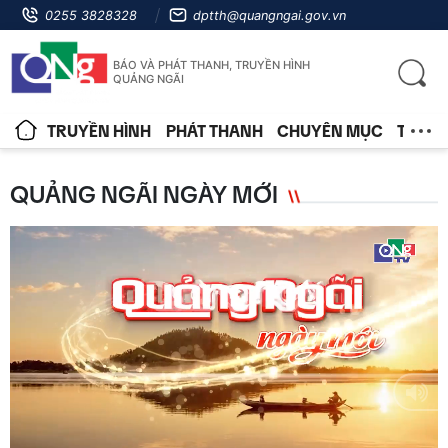
0255 3828328
dptth@quangngai.gov.vn
BÁO VÀ PHÁT THANH, TRUYỀN HÌNH
QUẢNG NGÃI
TRUYỀN HÌNH
PHÁT THANH
CHUYÊN MỤC
TIN T
QUẢNG NGÃI NGÀY MỚI