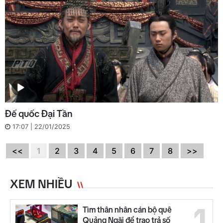
Đế quốc Đại Tần
17:07 | 22/01/2025
<<
1
2
3
4
5
6
7
8
>>
XEM NHIỀU
1
Tìm thân nhân cán bộ quê
Quảng Ngãi để trao trả số