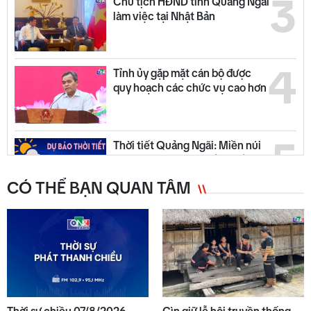
3
Chủ tịch HĐND tỉnh Quảng Ngãi
làm việc tại Nhật Bản
4
Tỉnh ủy gặp mặt cán bộ được
quy hoạch các chức vụ cao hơn
5
Thời tiết Quảng Ngãi: Miền núi
có mưa dông, đồng bằng nắng
ráo
CÓ THỂ BẠN QUAN TÂM
6
Quảng Ngãi ngày mới 07/8
NEW
7
Từ 14/8, lưu thông trên cao tốc
Quảng Ngãi - Hoài Nhơn sẽ thu