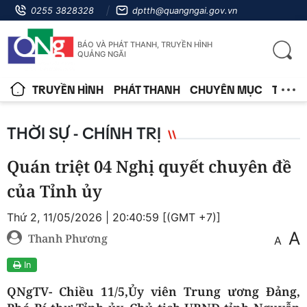
0255 3828328
dptth@quangngai.gov.vn
BÁO VÀ PHÁT THANH, TRUYỀN HÌNH
QUẢNG NGÃI
TRUYỀN HÌNH
PHÁT THANH
CHUYÊN MỤC
TIN T
THỜI SỰ - CHÍNH TRỊ
Quán triệt 04 Nghị quyết chuyên đề
của Tỉnh ủy
Thứ 2, 11/05/2026 | 20:40:59 [(GMT +7)]
A
Thanh Phương
A
In
QNgTV- Chiều 11/5,Ủy viên Trung ương Đảng,