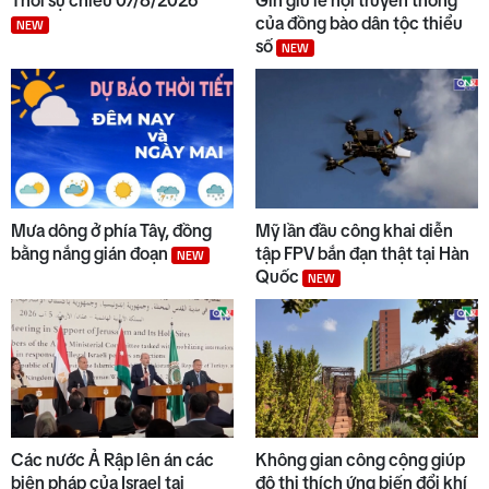
Thời sự chiều 07/8/2026
Gìn giữ lễ hội truyền thống
phí
NEW
của đồng bào dân tộc thiểu
NEW
số
NEW
8
Đẩy nhanh tiến độ các dự án
trọng điểm
9
Quyết liệt tháo gỡ các dự án tồn
đọng, kéo dài
Mưa dông ở phía Tây, đồng
Mỹ lần đầu công khai diễn
bằng nắng gián đoạn
tập FPV bắn đạn thật tại Hàn
NEW
Quốc
NEW
10
Trường biên giới sẵn sàng đón
năm học mới
Các nước Ả Rập lên án các
Không gian công cộng giúp
biện pháp của Israel tại
đô thị thích ứng biến đổi khí