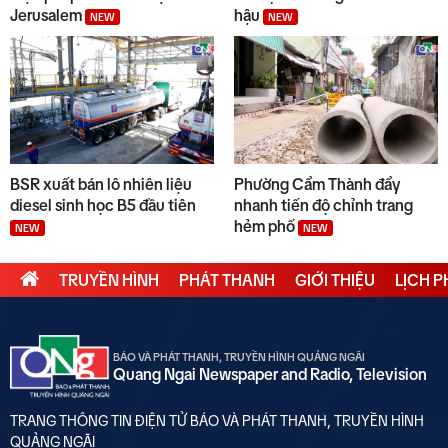
Jerusalem
hậu
NEW
NEW
BSR xuất bán lô nhiên liệu
Phường Cẩm Thành đẩy
diesel sinh học B5 đầu tiên
nhanh tiến độ chỉnh trang
hẻm phố
NEW
NEW
TRUYỀN HÌNH
PHÁT THANH
GIỚI THIỆU
LỊCH 
BÁO VÀ PHÁT THANH, TRUYỀN HÌNH QUẢNG NGÃI
Quang Ngai Newspaper and Radio, Television
TRANG THÔNG TIN ĐIỆN TỬ BÁO VÀ PHÁT THANH, TRUYỀN HÌNH
QUẢNG NGÃI