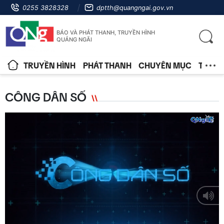
0255 3828328
dptth@quangngai.gov.vn
BÁO VÀ PHÁT THANH, TRUYỀN HÌNH
QUẢNG NGÃI
TRUYỀN HÌNH
PHÁT THANH
CHUYÊN MỤC
TIN T
CÔNG DÂN SỐ