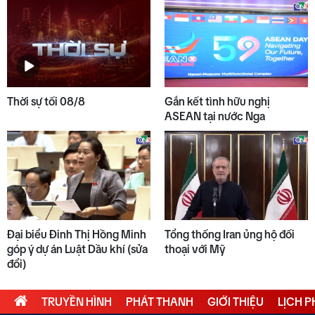
Thời sự tối 08/8
Gắn kết tình hữu nghị
ASEAN tại nước Nga
Đại biểu Đinh Thị Hồng Minh
Tổng thống Iran ủng hộ đối
góp ý dự án Luật Dầu khí (sửa
thoại với Mỹ
đổi)
TRUYỀN HÌNH
PHÁT THANH
GIỚI THIỆU
LỊCH 