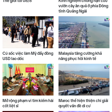
Thế giới tối 08/8
Kinh nghiệm chống hạn cứu
vườn cây ăn quả ở phía Đông
tỉnh Quảng Ngãi
Cú sốc việc làm Mỹ đẩy đồng
Malaysia tăng cường khả
USD lao dốc
năng phục hồi kinh tế
Mở rộng phạm vi tìm kiếm hài
Maroc thể hiện thiện chí giải
cốt liệt sĩ
quyết vấn đề di cư