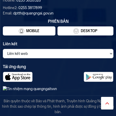
Hotline:
0255 3828328
Hotline2:
0255 3817899
Email:
dptth@quangngai.gov.vn
PHIÊN BẢN
MOBILE
DESKTOP
Liên kết
Tải ứng dụng
Bản quyền thuộc về Báo và Phát thanh, Truyền hình Quảng Ngãi. Mọi
hình thức sao chép lại thông tin, hình ảnh phải được sự đồng ý bằng văn
bản.