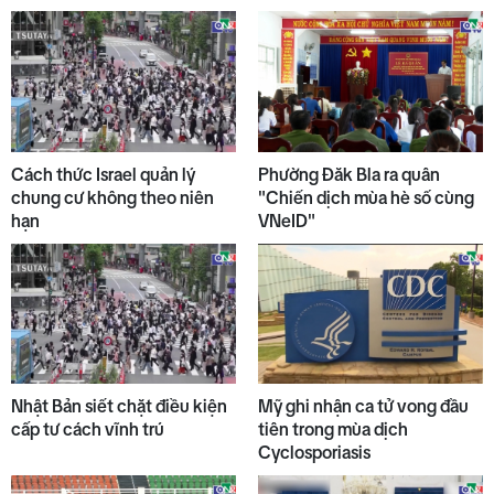
Cách thức Israel quản lý
Phường Đăk Bla ra quân
chung cư không theo niên
"Chiến dịch mùa hè số cùng
hạn
VNeID"
Nhật Bản siết chặt điều kiện
Mỹ ghi nhận ca tử vong đầu
cấp tư cách vĩnh trú
tiên trong mùa dịch
Cyclosporiasis