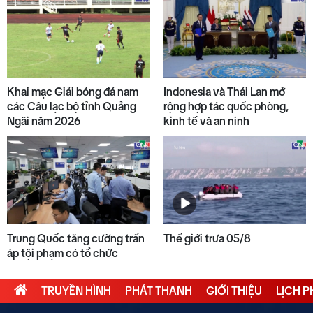
Khai mạc Giải bóng đá nam
Indonesia và Thái Lan mở
các Câu lạc bộ tỉnh Quảng
rộng hợp tác quốc phòng,
Ngãi năm 2026
kinh tế và an ninh
Trung Quốc tăng cường trấn
Thế giới trưa 05/8
áp tội phạm có tổ chức
TRUYỀN HÌNH
PHÁT THANH
GIỚI THIỆU
LỊCH 