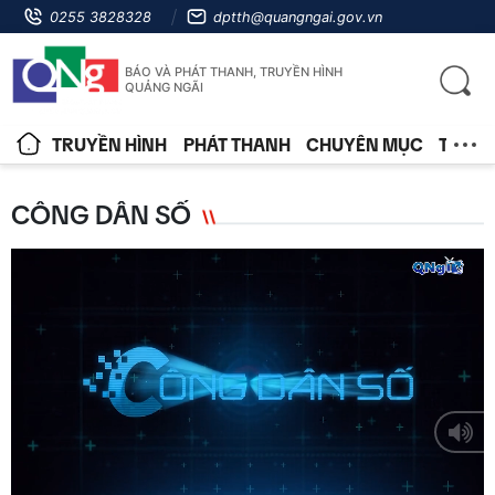
0255 3828328
dptth@quangngai.gov.vn
BÁO VÀ PHÁT THANH, TRUYỀN HÌNH
QUẢNG NGÃI
TRUYỀN HÌNH
PHÁT THANH
CHUYÊN MỤC
TIN T
CÔNG DÂN SỐ