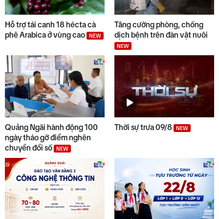
Hỗ trợ tái canh 18 hécta cà
Tăng cường phòng, chống
phê Arabica ở vùng cao
dịch bệnh trên đàn vật nuôi
NEW
NEW
Quảng Ngãi hành động 100
Thời sự trưa 09/8
NEW
ngày tháo gỡ điểm nghẽn
chuyển đổi số
NEW