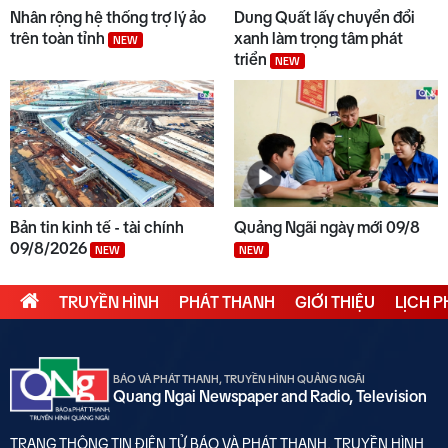
Nhân rộng hệ thống trợ lý ảo
Dung Quất lấy chuyển đổi
trên toàn tỉnh
xanh làm trọng tâm phát
NEW
triển
NEW
Bản tin kinh tế - tài chính
Quảng Ngãi ngày mới 09/8
09/8/2026
NEW
NEW
TRUYỀN HÌNH
PHÁT THANH
GIỚI THIỆU
LỊCH 
BÁO VÀ PHÁT THANH, TRUYỀN HÌNH QUẢNG NGÃI
Quang Ngai Newspaper and Radio, Television
TRANG THÔNG TIN ĐIỆN TỬ BÁO VÀ PHÁT THANH, TRUYỀN HÌNH