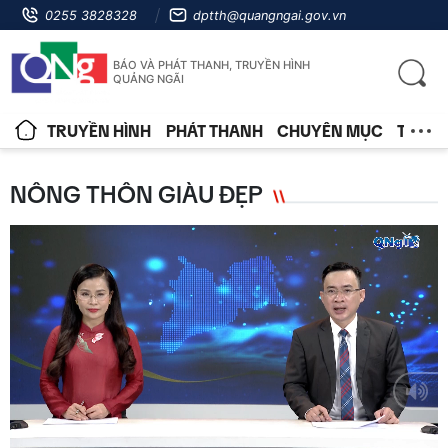
0255 3828328
dptth@quangngai.gov.vn
BÁO VÀ PHÁT THANH, TRUYỀN HÌNH
QUẢNG NGÃI
TRUYỀN HÌNH
PHÁT THANH
CHUYÊN MỤC
TIN T
NÔNG THÔN GIÀU ĐẸP