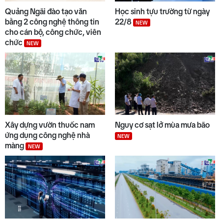
Quảng Ngãi đào tạo văn
Học sinh tựu trường từ ngày
bằng 2 công nghệ thông tin
22/8
NEW
cho cán bộ, công chức, viên
chức
NEW
Xây dựng vườn thuốc nam
Nguy cơ sạt lở mùa mưa bão
ứng dụng công nghệ nhà
NEW
màng
NEW