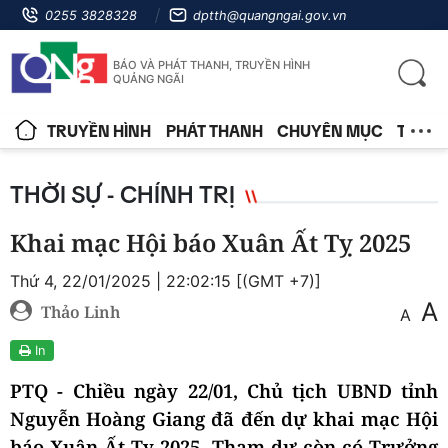
0255 3828328
dptth@quangngai.gov.vn
BÁO VÀ PHÁT THANH, TRUYỀN HÌNH
QUẢNG NGÃI
TRUYỀN HÌNH
PHÁT THANH
CHUYÊN MỤC
TIN T
THỜI SỰ - CHÍNH TRỊ
Khai mạc Hội báo Xuân Ất Tỵ 2025
Thứ 4, 22/01/2025 | 22:02:15 [(GMT +7)]
A
Thảo Linh
A
In
PTQ - Chiều ngày 22/01, Chủ tịch UBND tỉnh
Nguyễn
Hoàng Giang
đã đến dự khai mạc Hội
báo Xuân Ất
Tỵ 2025
. Tham dự còn có Trưởng