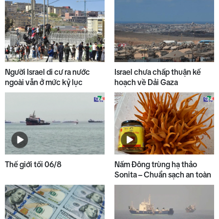
8
Đại biểu Quốc hội góp ý dự án
Luật sửa đổi, bổ sung Luật Đầu tư
9
Cảnh giác với nguy cơ ngập lụt
Người Israel di cư ra nước
Israel chưa chấp thuận kế
và sạt lở trên nhiều tuyến đường
ngoài vẫn ở mức kỷ lục
hoạch về Dải Gaza
10
Hơn 100 người thiệt mạng do lũ
lụt tại Ấn Độ
Thế giới tối 06/8
Nấm Đông trùng hạ thảo
Sonita – Chuẩn sạch an toàn