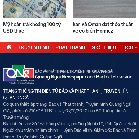
Mỹ hoàn trả khoảng 100 tỷ
Iran và Oman đạt thỏa thuận
USD thuế
về eo biển Hormuz
TRUYỀN HÌNH
PHÁT THANH
GIỚI THIỆU
LỊCH 
BÁO VÀ PHÁT THANH, TRUYỀN HÌNH QUẢNG NGÃI
Quang Ngai Newspaper and Radio, Television
TRANG THÔNG TIN ĐIỆN TỬ BÁO VÀ PHÁT THANH, TRUYỀN HÌNH
QUẢNG NGÃI
Cơ quan thiết lập trang: Báo và Phát thanh, Truyền hình Quảng Ngãi
Giấy phép số 210/GP-TTĐT ngày 09/11/2020 của Bộ Thông tin và
Truyền thông
Địa chỉ liên lạc: Số 165 Hùng Vương, phường Nghĩa Lộ, tỉnh Quảng Ngãi
Người chịu trách nhiệm chính:
Huỳnh Đức Minh, Giám đốc Báo và Phát
thanh, Truyền hình Quảng Ngãi