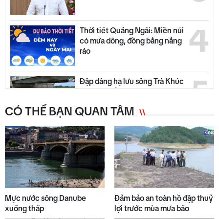
4
Thời tiết Quảng Ngãi: Miền núi
có mưa dông, đồng bằng nắng
ráo
5
Đập dâng hạ lưu sông Trà Khúc
vận hành ổn định
CÓ THỂ BẠN QUAN TÂM
6
Chuyển động duyên hải tối 05/8
7
Bộ Y tế chấn chỉnh thu thêm
tiền khám BHYT
Mực nước sông Danube
Đảm bảo an toàn hồ đập thuỷ
xuống thấp
lợi trước mùa mưa bão