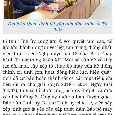
Đại biểu tham dự buổi gặp mặt đầu xuân Ất Tỵ
2025
Bí thư Tỉnh ủy cũng lưu ý, với quyết tâm cao, nỗ
lực lớn, hành động quyết liệt, tập trung, thống nhất,
việc thực hiện Nghị quyết số 18 của Ban Chấp
hành Trung ương khóa XII “Một số vấn đề về tiếp
tục đổi mới, sắp xếp tổ chức bộ máy của hệ thống
chính trị tinh gọn, hoạt động hiệu lực, hiệu quả”,
tỉnh đã cơ bản hoàn thành tất cả các mục tiêu, chỉ
tiêu đề ra cho giai đoạn 2018 - 2024. Ngày mai
(04/02), tỉnh sẽ tổ chức công bố quyết định và đưa
vào hoạt động 2 Đảng ủy mới và Ban Tuyên giáo -
Dân vận Tỉnh ủy. Bí thư Tỉnh ủy chia sẻ, việc sắp
xếp, tinh gọn là yêu cầu cấp thiết, đảm bảo bộ máy
nhà nước hoạt động hiệu quả hơn, chính vì vậy, Bí