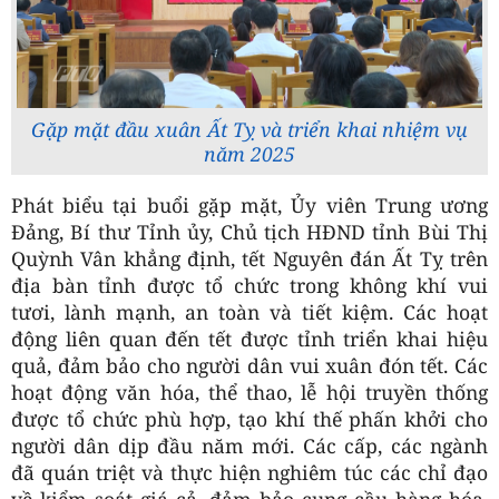
Gặp mặt đầu xuân Ất Tỵ và triển khai nhiệm vụ
năm 2025
Phát biểu tại buổi gặp mặt, Ủy viên Trung ương
Đảng, Bí thư Tỉnh ủy, Chủ tịch HĐND tỉnh Bùi Thị
Quỳnh Vân khẳng định, tết Nguyên đán Ất Tỵ trên
địa bàn tỉnh được tổ chức trong không khí vui
tươi, lành mạnh, an toàn và tiết kiệm. Các hoạt
động liên quan đến tết được tỉnh triển khai hiệu
quả, đảm bảo cho người dân vui xuân đón tết. Các
hoạt động văn hóa, thể thao, lễ hội truyền thống
được tổ chức phù hợp, tạo khí thế phấn khởi cho
người dân dịp đầu năm mới. Các cấp, các ngành
đã quán triệt và thực hiện nghiêm túc các chỉ đạo
về kiểm soát giá cả, đảm bảo cung cầu hàng hóa,