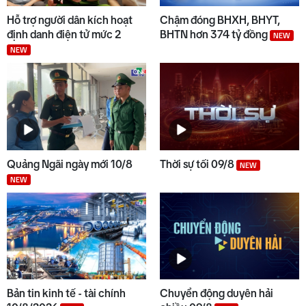
7
Hỗ trợ người dân kích hoạt
Chậm đóng BHXH, BHYT,
định danh điện tử mức 2
BHTN hơn 374 tỷ đồng
NEW
NEW
8
Bản tin kinh tế - tài chính
09/8/2026
9
Hình thành thói quen chấp hành
pháp luật khi tham gia giao
Quảng Ngãi ngày mới 10/8
Thời sự tối 09/8
NEW
thông
NEW
10
Thời sự trưa 09/8
Bản tin kinh tế - tài chính
Chuyển động duyên hải