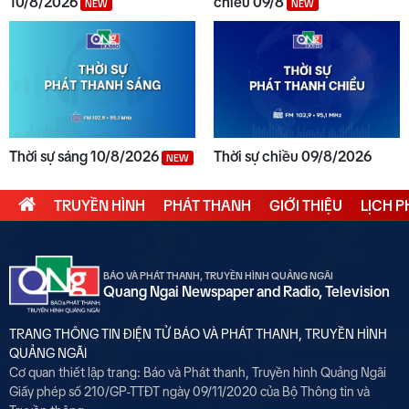
10/8/2026
chiều 09/8
NEW
NEW
Thời sự sáng 10/8/2026
Thời sự chiều 09/8/2026
NEW
TRUYỀN HÌNH
PHÁT THANH
GIỚI THIỆU
LỊCH 
BÁO VÀ PHÁT THANH, TRUYỀN HÌNH QUẢNG NGÃI
Quang Ngai Newspaper and Radio, Television
TRANG THÔNG TIN ĐIỆN TỬ BÁO VÀ PHÁT THANH, TRUYỀN HÌNH
QUẢNG NGÃI
Cơ quan thiết lập trang: Báo và Phát thanh, Truyền hình Quảng Ngãi
Giấy phép số 210/GP-TTĐT ngày 09/11/2020 của Bộ Thông tin và