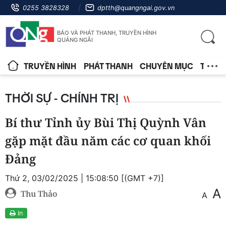
0255 3828328
dptth@quangngai.gov.vn
BÁO VÀ PHÁT THANH, TRUYỀN HÌNH
QUẢNG NGÃI
TRUYỀN HÌNH
PHÁT THANH
CHUYÊN MỤC
TIN T
THỜI SỰ - CHÍNH TRỊ
Bí thư Tỉnh ủy Bùi Thị Quỳnh Vân
gặp mặt đầu năm các cơ quan khối
Đảng
Thứ 2, 03/02/2025 | 15:08:50 [(GMT +7)]
A
Thu Thảo
A
In