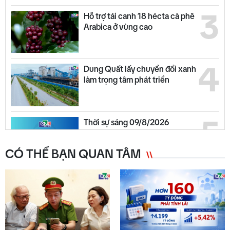
3
Hỗ trợ tái canh 18 hécta cà phê
Arabica ở vùng cao
4
Dung Quất lấy chuyển đổi xanh
làm trọng tâm phát triển
5
Thời sự sáng 09/8/2026
CÓ THỂ BẠN QUAN TÂM
6
Quảng Ngãi ngày mới 09/8
Thời sự chiều 09/8/2026