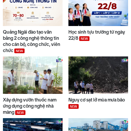
Quảng Ngãi đào tạo văn
Học sinh tựu trường từ ngày
bằng 2 công nghệ thông tin
22/8
NEW
cho cán bộ, công chức, viên
chức
NEW
Xây dựng vườn thuốc nam
Nguy cơ sạt lở mùa mưa bão
ứng dụng công nghệ nhà
NEW
màng
NEW