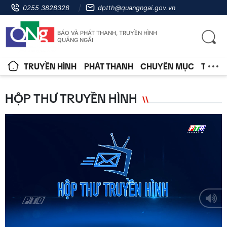
0255 3828328
dptth@quangngai.gov.vn
BÁO VÀ PHÁT THANH, TRUYỀN HÌNH
QUẢNG NGÃI
TRUYỀN HÌNH
PHÁT THANH
CHUYÊN MỤC
TIN T
HỘP THƯ TRUYỀN HÌNH