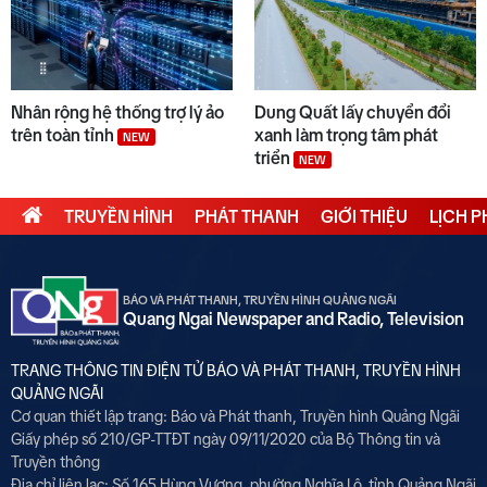
Nhân rộng hệ thống trợ lý ảo
Dung Quất lấy chuyển đổi
trên toàn tỉnh
xanh làm trọng tâm phát
NEW
triển
NEW
TRUYỀN HÌNH
PHÁT THANH
GIỚI THIỆU
LỊCH 
BÁO VÀ PHÁT THANH, TRUYỀN HÌNH QUẢNG NGÃI
Quang Ngai Newspaper and Radio, Television
TRANG THÔNG TIN ĐIỆN TỬ BÁO VÀ PHÁT THANH, TRUYỀN HÌNH
QUẢNG NGÃI
Cơ quan thiết lập trang: Báo và Phát thanh, Truyền hình Quảng Ngãi
Giấy phép số 210/GP-TTĐT ngày 09/11/2020 của Bộ Thông tin và
Truyền thông
Địa chỉ liên lạc: Số 165 Hùng Vương, phường Nghĩa Lộ, tỉnh Quảng Ngãi