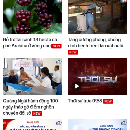
Hỗ trợ tái canh 18 hécta cà
Tăng cường phòng, chống
phê Arabica ở vùng cao
dịch bệnh trên đàn vật nuôi
NEW
NEW
Quảng Ngãi hành động 100
Thời sự trưa 09/8
NEW
ngày tháo gỡ điểm nghẽn
chuyển đổi số
NEW