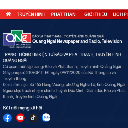
TRUYỀN HÌNH
PHÁT THANH
GIỚI THIỆU
LỊCH 
6
Thế giới tối 01/8
BÁO VÀ PHÁT THANH, TRUYỀN HÌNH QUẢNG NGÃI
Quang Ngai Newspaper and Radio, Television
7
Họp báo xử lý sai phạm điểm
thi Tuyên Quang
TRANG THÔNG TIN ĐIỆN TỬ BÁO VÀ PHÁT THANH, TRUYỀN HÌNH
QUẢNG NGÃI
Cơ quan thiết lập trang: Báo và Phát thanh, Truyền hình Quảng Ngãi
8
Giấy phép số 210/GP-TTĐT ngày 09/11/2020 của Bộ Thông tin và
Trẻ dưới 6 tuổi có thể được
Truyền thông
cấp thẻ căn cước ngay khi
Địa chỉ liên lạc: Số 165 Hùng Vương, phường Nghĩa Lộ, tỉnh Quảng Ngãi
đăng ký khai sinh
Người chịu trách nhiệm chính:
Huỳnh Đức Minh, Giám đốc Báo và Phát
thanh, Truyền hình Quảng Ngãi
9
Thời sự tối 31/7
Kết nối mạng xã hội