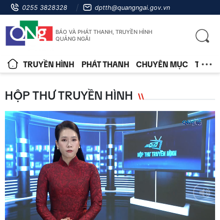
0255 3828328
dptth@quangngai.gov.vn
BÁO VÀ PHÁT THANH, TRUYỀN HÌNH
QUẢNG NGÃI
TRUYỀN HÌNH
PHÁT THANH
CHUYÊN MỤC
TIN T
HỘP THƯ TRUYỀN HÌNH