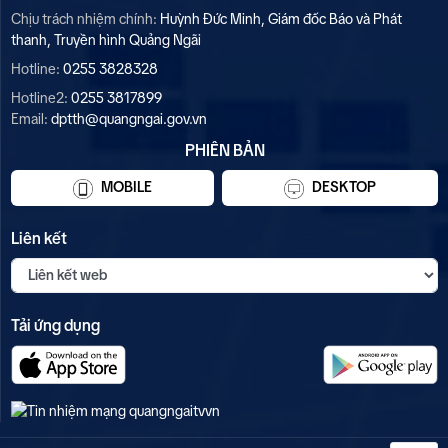
10
Thời sự tối 02/8
Chịu trách nhiệm chính:
Huỳnh Đức Minh, Giám đốc Báo và Phát
thanh, Truyền hình Quảng Ngãi
Hotline:
0255 3828328
Hotline2:
0255 3817899
Email:
dptth@quangngai.gov.vn
PHIÊN BẢN
MOBILE
DESKTOP
Liên kết
Tải ứng dụng