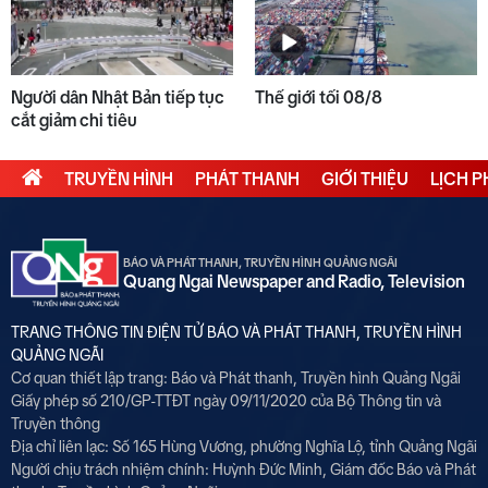
Người dân Nhật Bản tiếp tục
Thế giới tối 08/8
cắt giảm chi tiêu
TRUYỀN HÌNH
PHÁT THANH
GIỚI THIỆU
LỊCH 
BÁO VÀ PHÁT THANH, TRUYỀN HÌNH QUẢNG NGÃI
Quang Ngai Newspaper and Radio, Television
TRANG THÔNG TIN ĐIỆN TỬ BÁO VÀ PHÁT THANH, TRUYỀN HÌNH
QUẢNG NGÃI
Cơ quan thiết lập trang: Báo và Phát thanh, Truyền hình Quảng Ngãi
Giấy phép số 210/GP-TTĐT ngày 09/11/2020 của Bộ Thông tin và
Truyền thông
Địa chỉ liên lạc: Số 165 Hùng Vương, phường Nghĩa Lộ, tỉnh Quảng Ngãi
Người chịu trách nhiệm chính:
Huỳnh Đức Minh, Giám đốc Báo và Phát