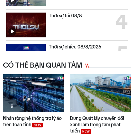
4
Thời sự tối 08/8
5
Thời sự chiều 08/8/2026
CÓ THỂ BẠN QUAN TÂM
6
Chuyển động duyên hải chiều
08/8
7
An toàn giao thông 08/8/2026
Nhân rộng hệ thống trợ lý ảo
Dung Quất lấy chuyển đổi
trên toàn tỉnh
xanh làm trọng tâm phát
NEW
triển
NEW