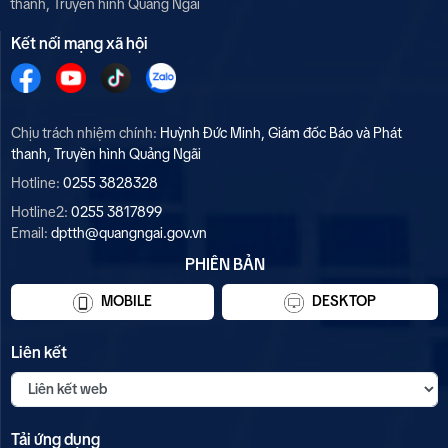
thanh, Truyền hình Quảng Ngãi
Kết nối mạng xã hội
Chịu trách nhiệm chính:
Huỳnh Đức Minh, Giám đốc Báo và Phát
thanh, Truyền hình Quảng Ngãi
Hotline:
0255 3828328
Hotline2:
0255 3817899
Email:
dptth@quangngai.gov.vn
PHIÊN BẢN
MOBILE
DESKTOP
Liên kết
Tải ứng dụng