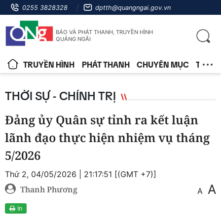
0255 3828328
dptth@quangngai.gov.vn
BÁO VÀ PHÁT THANH, TRUYỀN HÌNH
QUẢNG NGÃI
TRUYỀN HÌNH
PHÁT THANH
CHUYÊN MỤC
TIN T
THỜI SỰ - CHÍNH TRỊ
Đảng ủy Quân sự tỉnh ra kết luận
lãnh đạo thực hiện nhiệm vụ tháng
5/2026
Thứ 2, 04/05/2026 | 21:17:51 [(GMT +7)]
A
Thanh Phương
A
In