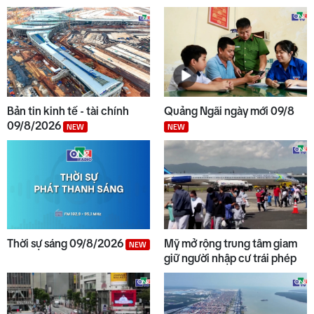
8
Thời sự sáng 09/8/2026
NEW
9
Chủ tịch UBND tỉnh kiểm tra
các dự án tại KKT Dung Quất
Bản tin kinh tế - tài chính
Quảng Ngãi ngày mới 09/8
09/8/2026
NEW
NEW
10
Thời tiết Quảng Ngãi: Nhiều
mây, có mưa rào, đề phòng dông
lốc
Thời sự sáng 09/8/2026
Mỹ mở rộng trung tâm giam
NEW
giữ người nhập cư trái phép