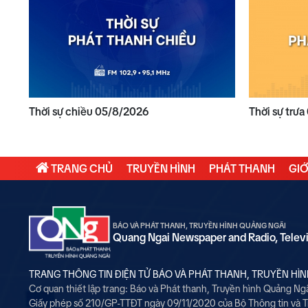
Thời sự chiều 05/8/2026
Thời sự trư
TRANG CHỦ
TRUYỀN HÌNH
PHÁT THANH
GIỚ
BÁO VÀ PHÁT THANH, TRUYỀN HÌNH QUẢNG NGÃI
Quang Ngai Newspaper and Radio, Telev
TRANG THÔNG TIN ĐIỆN TỬ BÁO VÀ PHÁT THANH, TRUYỀN HÌ
Cơ quan thiết lập trang: Báo và Phát thanh, Truyền hình Quảng Ng
Giấy phép số 210/GP-TTĐT ngày 09/11/2020 của Bộ Thông tin và 