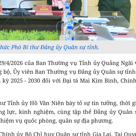
chức Phó Bí thư Đảng ủy Quân sự tỉnh.
29/4/2026 của Ban Thường vụ Tỉnh ủy Quảng Ngãi 
 bộ, Ủy viên Ban Thường vụ Đảng ủy Quân sự tỉnh
kỳ 2025 - 2030 đối với Đại tá Mai Kim Bình, Chín
ư Tỉnh ủy Hồ Văn Niên bày tỏ sự tin tưởng, thời gi
ng lực, kinh nghiệm, cùng tập thể Đảng ủy Quân 
 nhiệm vụ quốc phòng, quân sự địa phương.
Chính ủy Bộ Chỉ huy Quân sự tỉnh Gia Lai. Tại Quy