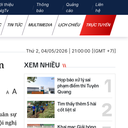
ới thiệu
Thông
Quảng
Liên
NgTv
báo
cáo
hệ
C
TIN TỨC
MULTIMEDIA
LỊCH CHIẾU
TRỰC TUYẾN
Thứ 2, 04/05/2026 | 21:00:00 [(GMT +7)]
n
XEM NHIỀU
1
Họp báo xử lý sai
phạm điểm thi Tuyên
A
Quang
A
2
Tìm thấy thêm 5 hài
cốt liệt sĩ
Quân sự
ội nghị
Khai mạc Giải bóng