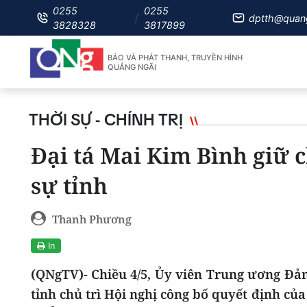
0255
0255
dptth@quan
3828328
3817899
BÁO VÀ PHÁT THANH, TRUYỀN HÌNH
QUẢNG NGÃI
THỜI SỰ - CHÍNH TRỊ
Đại tá Mai Kim Bình giữ 
sự tỉnh
Thanh Phương
In
(QNgTV)- Chiều 4/5, Ủy viên Trung ương Đản
tỉnh chủ trì Hội nghị công bố quyết định củ