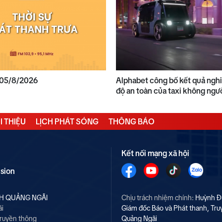
a 05/8/2026
Alphabet công bố kết quả ngh
độ an toàn của taxi không ngườ
I THIỆU
LỊCH PHÁT SÓNG
THÔNG BÁO
Kết nối mạng xã hội
ision
NH QUẢNG NGÃI
Chịu trách nhiệm chính:
Huỳnh Đ
ãi
Giám đốc Báo và Phát thanh, Tru
Truyền thông
Quảng Ngãi