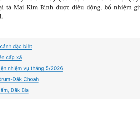
ại tá Mai Kim Bình được điều động, bổ nhiệm gi
i.
cảnh đặc biệt
ền cấp xã
hiện nhiệm vụ tháng 5/2026
eitrum-Đăk Choah
Cấm, Đăk Bla