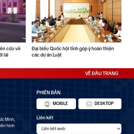
iên cứu về
Đại biểu Quốc hội tỉnh góp ý hoàn thiện
i lái
các dự án Luật
VỀ ĐẦU TRANG
PHIÊN BẢN
MOBILE
DESKTOP
Liên kết
ức Minh,
yền hình