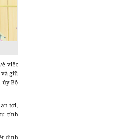
8
Cách thức Israel quản
lý chung cư không
theo niên hạn
9
Đại biểu Quốc hội
tỉnh góp ý hoàn thiện
các dự án Luật
10
Việt Nam - Australia
về việc
hợp tác nghiên cứu
 và giữ
công nghệ chiến lược
h ủy Bộ
an tới,
sự tỉnh
ết định