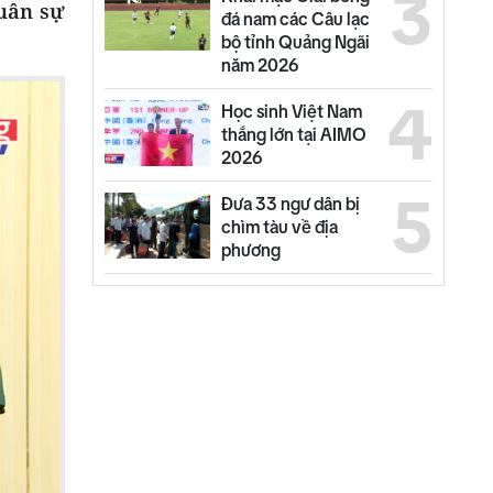
3
uân sự
đá nam các Câu lạc
bộ tỉnh Quảng Ngãi
năm 2026
4
Học sinh Việt Nam
thắng lớn tại AIMO
2026
5
Đưa 33 ngư dân bị
chìm tàu về địa
phương
6
Phường Đăk Bla ra
quân "Chiến dịch
mùa hè số cùng
VNeID"
7
Indonesia và Thái Lan
mở rộng hợp tác quốc
phòng, kinh tế và an
ninh