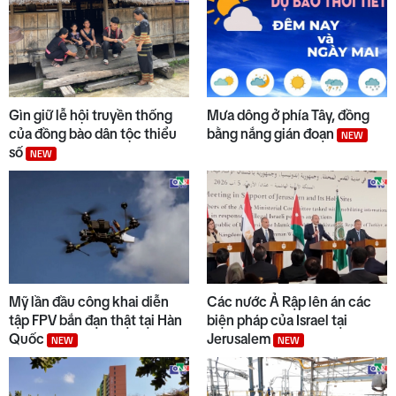
Gìn giữ lễ hội truyền thống
Mưa dông ở phía Tây, đồng
của đồng bào dân tộc thiểu
bằng nắng gián đoạn
NEW
số
NEW
Mỹ lần đầu công khai diễn
Các nước Ả Rập lên án các
tập FPV bắn đạn thật tại Hàn
biện pháp của Israel tại
Quốc
Jerusalem
NEW
NEW