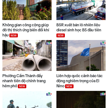
Không gian công cộng giúp
BSR xuất bán lô nhiên liệu
đô thị thích ứng biến đổi khí
diesel sinh học B5 đầu tiên
hậu
NEW
NEW
Phường Cẩm Thành đẩy
Liên hợp quốc cảnh báo tác
nhanh tiến độ chỉnh trang
động nghiêm trọng của El
hẻm phố
Nino
NEW
NEW