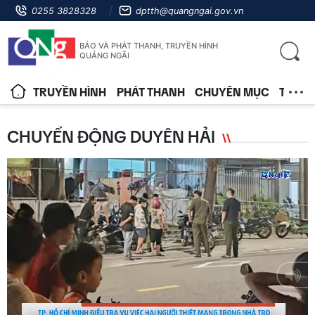
0255 3828328
dptth@quangngai.gov.vn
BÁO VÀ PHÁT THANH, TRUYỀN HÌNH
QUẢNG NGÃI
TRUYỀN HÌNH
PHÁT THANH
CHUYÊN MỤC
TIN T
CHUYỂN ĐỘNG DUYÊN HẢI