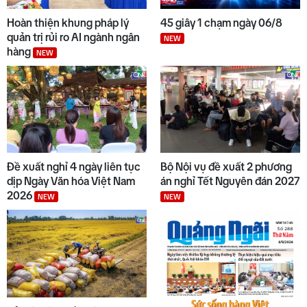
Hoàn thiện khung pháp lý
45 giây 1 chạm ngày 06/8
quản trị rủi ro AI ngành ngân
NEW
hàng
NEW
Đề xuất nghỉ 4 ngày liên tục
Bộ Nội vụ đề xuất 2 phương
dịp Ngày Văn hóa Việt Nam
án nghỉ Tết Nguyên đán 2027
2026
NEW
NEW