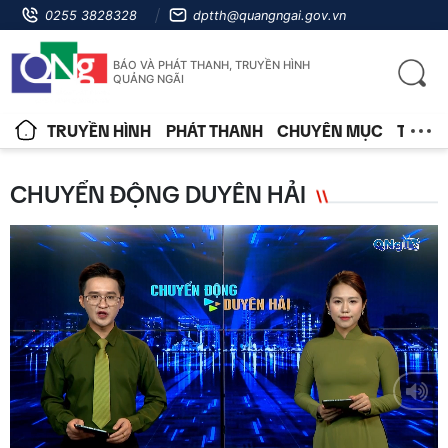
0255 3828328
dptth@quangngai.gov.vn
BÁO VÀ PHÁT THANH, TRUYỀN HÌNH
QUẢNG NGÃI
TRUYỀN HÌNH
PHÁT THANH
CHUYÊN MỤC
TIN T
CHUYỂN ĐỘNG DUYÊN HẢI