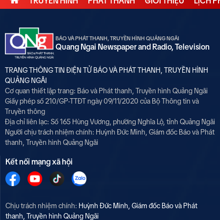
TRUYỀN HÌNH
PHÁT THANH
GIỚI THIỆU
LỊCH 
BÁO VÀ PHÁT THANH, TRUYỀN HÌNH QUẢNG NGÃI
Quang Ngai Newspaper and Radio, Television
TRANG THÔNG TIN ĐIỆN TỬ BÁO VÀ PHÁT THANH, TRUYỀN HÌNH
QUẢNG NGÃI
Cơ quan thiết lập trang: Báo và Phát thanh, Truyền hình Quảng Ngãi
Giấy phép số 210/GP-TTĐT ngày 09/11/2020 của Bộ Thông tin và
Truyền thông
Địa chỉ liên lạc: Số 165 Hùng Vương, phường Nghĩa Lộ, tỉnh Quảng Ngãi
Người chịu trách nhiệm chính:
Huỳnh Đức Minh, Giám đốc Báo và Phát
thanh, Truyền hình Quảng Ngãi
Kết nối mạng xã hội
Chịu trách nhiệm chính:
Huỳnh Đức Minh, Giám đốc Báo và Phát
thanh, Truyền hình Quảng Ngãi