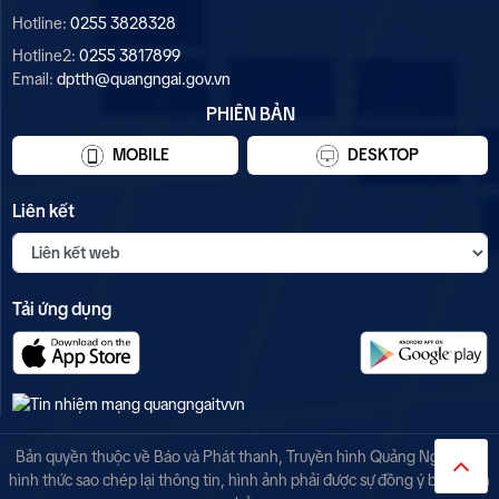
Hotline:
0255 3828328
Hotline2:
0255 3817899
Email:
dptth@quangngai.gov.vn
PHIÊN BẢN
MOBILE
DESKTOP
Liên kết
Tải ứng dụng
Bản quyền thuộc về Báo và Phát thanh, Truyền hình Quảng Ngãi. Mọi
hình thức sao chép lại thông tin, hình ảnh phải được sự đồng ý bằng văn