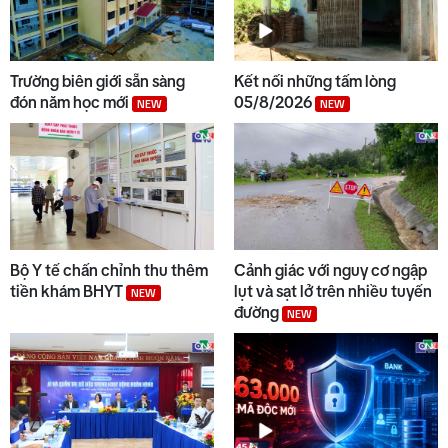
Trường biên giới sẵn sàng
Kết nối những tấm lòng
đón năm học mới
05/8/2026
NEW
NEW
Bộ Y tế chấn chỉnh thu thêm
Cảnh giác với nguy cơ ngập
tiền khám BHYT
lụt và sạt lở trên nhiều tuyến
NEW
đường
NEW