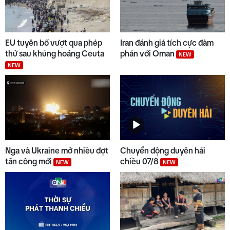
9
Đẩy nhanh tiến độ các dự án
EU tuyên bố vượt qua phép
Iran đánh giá tích cực đàm
trọng điểm
thử sau khủng hoảng Ceuta
phán với Oman
NEW
NEW
10
Thời sự sáng 07/8/2026
NEW
Nga và Ukraine mở nhiều đợt
Chuyển động duyên hải
tấn công mới
chiều 07/8
NEW
NEW