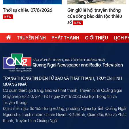
Thời sự chiều 07/8/2026
Gìn giữ lễ hội truyền thống
của đồng bào dân tộc thiểu
NEW
số
NEW
TRUYỀN HÌNH
PHÁT THANH
GIỚI THIỆU
LỊCH 
BÁO VÀ PHÁT THANH, TRUYỀN HÌNH QUẢNG NGÃI
Quang Ngai Newspaper and Radio, Television
TRANG THÔNG TIN ĐIỆN TỬ BÁO VÀ PHÁT THANH, TRUYỀN HÌNH
QUẢNG NGÃI
Cơ quan thiết lập trang: Báo và Phát thanh, Truyền hình Quảng Ngãi
Giấy phép số 210/GP-TTĐT ngày 09/11/2020 của Bộ Thông tin và
Truyền thông
Địa chỉ liên lạc: Số 165 Hùng Vương, phường Nghĩa Lộ, tỉnh Quảng Ngãi
Người chịu trách nhiệm chính:
Huỳnh Đức Minh, Giám đốc Báo và Phát
thanh, Truyền hình Quảng Ngãi