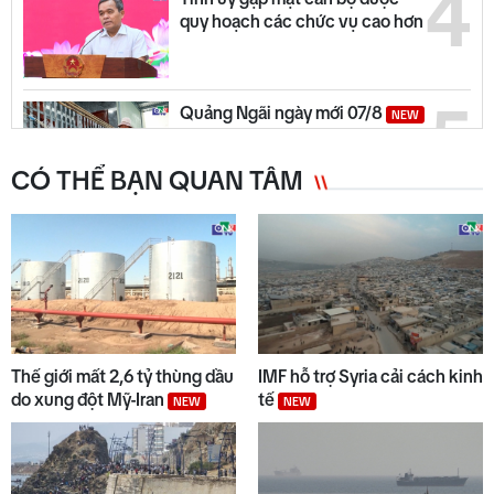
4
quy hoạch các chức vụ cao hơn
5
Quảng Ngãi ngày mới 07/8
NEW
CÓ THỂ BẠN QUAN TÂM
6
Thời tiết Quảng Ngãi: Miền núi
có mưa dông, đồng bằng nắng
ráo
7
Từ 14/8, lưu thông trên cao tốc
Quảng Ngãi - Hoài Nhơn sẽ thu
Thế giới mất 2,6 tỷ thùng dầu
IMF hỗ trợ Syria cải cách kinh
phí
NEW
do xung đột Mỹ-Iran
tế
NEW
NEW
8
Quyết liệt tháo gỡ các dự án tồn
đọng, kéo dài