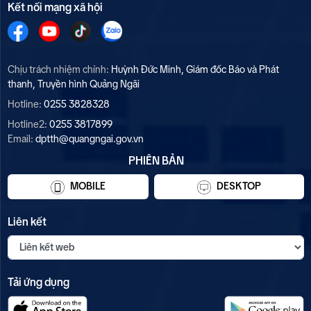
Kết nối mạng xã hội
Chịu trách nhiệm chính:
Huỳnh Đức Minh, Giám đốc Báo và Phát
thanh, Truyền hình Quảng Ngãi
Hotline:
0255 3828328
Hotline2:
0255 3817899
Email:
dptth@quangngai.gov.vn
PHIÊN BẢN
MOBILE
DESKTOP
Liên kết
Tải ứng dụng