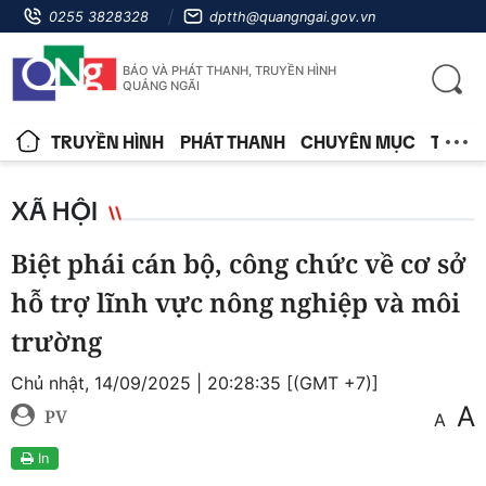
0255 3828328
dptth@quangngai.gov.vn
BÁO VÀ PHÁT THANH, TRUYỀN HÌNH
QUẢNG NGÃI
TRUYỀN HÌNH
PHÁT THANH
CHUYÊN MỤC
TIN T
XÃ HỘI
Biệt phái cán bộ, công chức về cơ sở
hỗ trợ lĩnh vực nông nghiệp và môi
trường
Chủ nhật, 14/09/2025 | 20:28:35 [(GMT +7)]
A
PV
A
In