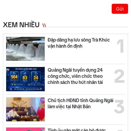
Gửi
XEM NHIỀU
1
Đập dâng hạ lưu sông Trà Khúc
vận hành ổn định
2
Quảng Ngãi tuyển dụng 24
công chức, viên chức theo
chính sách thu hút nhân tài
3
Chủ tịch HĐND tỉnh Quảng Ngãi
làm việc tại Nhật Bản
Tỉnh ủy gặp mặt cán bộ được