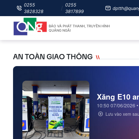
0255
0255
dptth@quan
3828328
3817899
BÁO VÀ PHÁT THANH, TRUYỀN HÌNH
QUẢNG NGÃI
AN TOÀN GIAO THÔNG