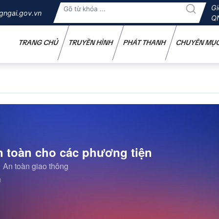
Gi
gngai.gov.vn
Q
TRANG CHỦ
TRUYỀN HÌNH
PHÁT THANH
CHUYÊN MỤ