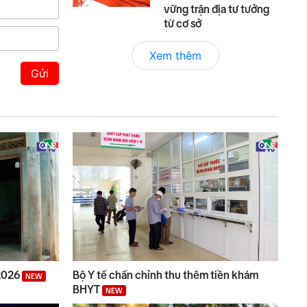
vững trận địa tư tưởng
từ cơ sở
Xem thêm
Gửi
/2026
Bộ Y tế chấn chỉnh thu thêm tiền khám
NEW
BHYT
NEW