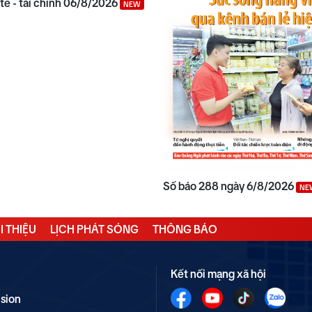
 tế - tài chính 06/8/2026
NEW
Số báo 288 ngày 6/8/2026
NE
I THIỆU
LỊCH PHÁT SÓNG
THÔNG BÁO
Kết nối mạng xã hội
ision