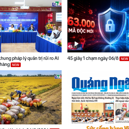
hung pháp lý quản trị rủi ro AI
45 giây 1 chạm ngày 06/8
NEW
 hàng
NEW