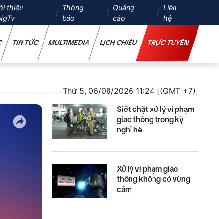
ới thiệu
Thông
Quảng
Liên
NgTv
báo
cáo
hệ
C
TIN TỨC
MULTIMEDIA
LỊCH CHIẾU
TRỰC TUYẾN
Thứ 5, 06/08/2026 11:24 [(GMT +7)]
Siết chặt xử lý vi phạm
giao thông trong kỳ
nghỉ hè
Xử lý vi phạm giao
thông không có vùng
cấm