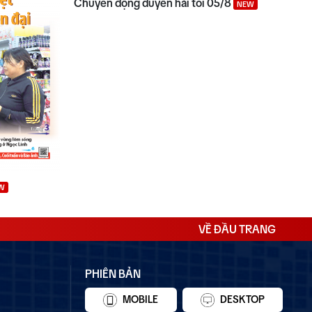
Chuyển động duyên hải tối 05/8
NEW
W
VỀ ĐẦU TRANG
PHIÊN BẢN
MOBILE
DESKTOP