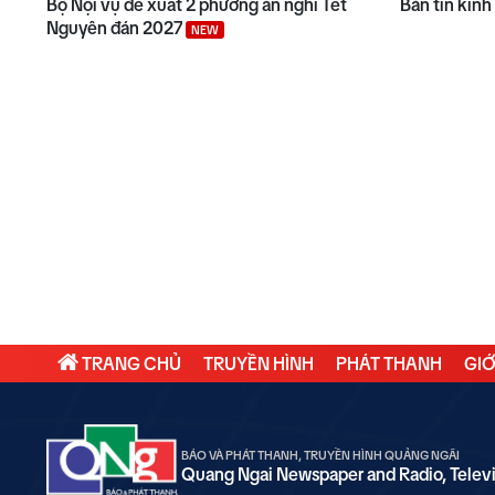
Bộ Nội vụ đề xuất 2 phương án nghỉ Tết
Bản tin kinh
Nguyên đán 2027
NEW
TRANG CHỦ
TRUYỀN HÌNH
PHÁT THANH
GIỚ
BÁO VÀ PHÁT THANH, TRUYỀN HÌNH QUẢNG NGÃI
Quang Ngai Newspaper and Radio, Telev