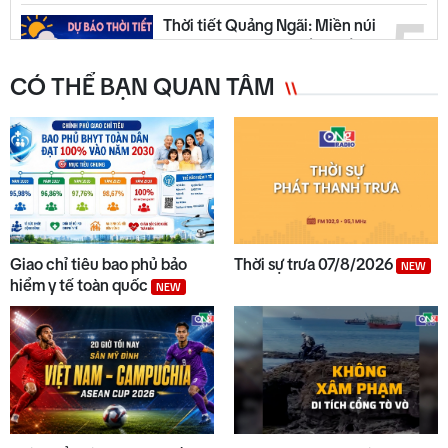
5
Thời tiết Quảng Ngãi: Miền núi
có mưa dông, đồng bằng nắng
ráo
CÓ THỂ BẠN QUAN TÂM
6
Quyết liệt tháo gỡ các dự án tồn
đọng, kéo dài
7
Trường biên giới sẵn sàng đón
năm học mới
Giao chỉ tiêu bao phủ bảo
Thời sự trưa 07/8/2026
NEW
hiểm y tế toàn quốc
NEW
8
Đẩy nhanh tiến độ các dự án
trọng điểm
Chuyển động duyên hải tối 05/8