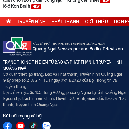
NEW
lở ở Kon Braih
NEW
TRUYỀN HÌNH
PHÁT THANH
GIỚI THIỆU
LỊCH 
BÁO VÀ PHÁT THANH, TRUYỀN HÌNH QUẢNG NGÃI
Quang Ngai Newspaper and Radio, Television
TRANG THÔNG TIN ĐIỆN TỬ BÁO VÀ PHÁT THANH, TRUYỀN HÌNH
QUẢNG NGÃI
Cơ quan thiết lập trang: Báo và Phát thanh, Truyền hình Quảng Ngãi
Giấy phép số 210/GP-TTĐT ngày 09/11/2020 của Bộ Thông tin và
Truyền thông
Địa chỉ liên lạc: Số 165 Hùng Vương, phường Nghĩa Lộ, tỉnh Quảng Ngãi
Người chịu trách nhiệm chính:
Huỳnh Đức Minh, Giám đốc Báo và Phát
thanh, Truyền hình Quảng Ngãi
Kết nối mạng xã hội