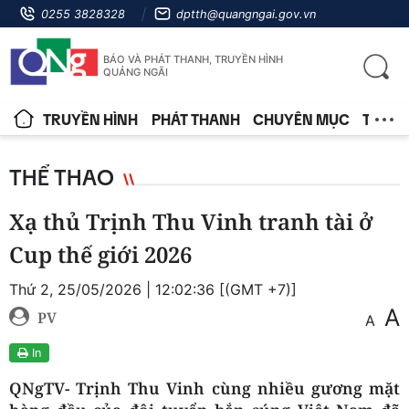
0255 3828328
dptth@quangngai.gov.vn
BÁO VÀ PHÁT THANH, TRUYỀN HÌNH
QUẢNG NGÃI
TRUYỀN HÌNH
PHÁT THANH
CHUYÊN MỤC
TIN T
THỂ THAO
Xạ thủ Trịnh Thu Vinh tranh tài ở
Cup thế giới 2026
Thứ 2, 25/05/2026 | 12:02:36 [(GMT +7)]
A
PV
A
In
QNgTV- Trịnh Thu Vinh cùng nhiều gương mặt