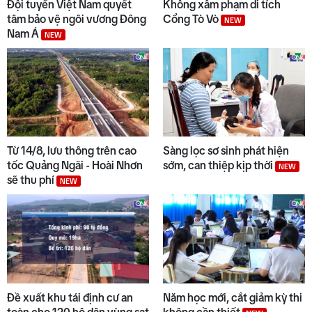
9
Đội tuyển Việt Nam quyết
Không xâm phạm di tích
tâm bảo vệ ngôi vương Đông
Cổng Tò Vò
NEW
Nam Á
NEW
10
Bộ Y tế chấn chỉnh thu thêm
tiền khám BHYT
Từ 14/8, lưu thông trên cao
Sàng lọc sơ sinh phát hiện
tốc Quảng Ngãi - Hoài Nhơn
sớm, can thiệp kịp thời
NEW
sẽ thu phí
NEW
Đề xuất khu tái định cư an
Năm học mới, cắt giảm kỳ thi
toàn cho 120 hộ dân vùng sạt
không cần thiết