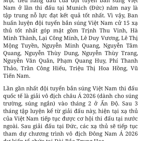
Nam ở lần thi đấu tại Munich (Đức) năm nay là
tập trung nỗ lực đạt kết quả tốt nhất. Vì vậy, Ban
huấn luyện đội tuyển bắn súng Việt Nam cử 15 xạ
thủ tốt nhất góp mặt gồm Trịnh Thu Vinh, Hà
Minh Thành, Lại Công Minh, Lê Duy Vương, Lê Thị
Mộng Tuyền, Nguyễn Minh Quang, Nguyễn Tâm
Quang, Nguyễn Thùy Dung, Nguyễn Thùy Trang,
Nguyễn Văn Quân, Phạm Quang Huy, Phí Thanh
Thảo, Trần Công Hiếu, Triệu Thị Hoa Hồng, Vũ
Tiến Nam.
Lần gần nhất đội tuyển bắn súng Việt Nam thi đấu
quốc tế là giải vô địch châu Á 2026 (dành cho súng
trường, súng ngắn) vào tháng 2 ở Ấn Độ. Sau 3
tháng tập luyện kể từ giải đấu này, hiện tại xạ thủ
của Việt Nam tiếp tục được cơ hội thi đấu tại nước
ngoài. Sau giải đấu tại Đức, các xạ thủ sẽ tiếp tục
tham dự chương trình vô địch Đông Nam Á 2026
dự kiến tổ chức tại Đài Bắc Trung Hoa.