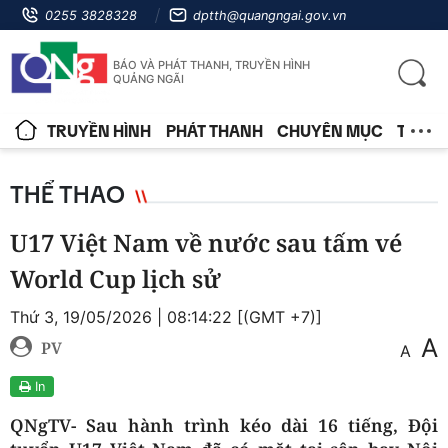
0255 3828328
dptth@quangngai.gov.vn
BÁO VÀ PHÁT THANH, TRUYỀN HÌNH
QUẢNG NGÃI
TRUYỀN HÌNH
PHÁT THANH
CHUYÊN MỤC
TIN T
THỂ THAO
U17 Việt Nam về nước sau tấm vé
World Cup lịch sử
Thứ 3, 19/05/2026 | 08:14:22 [(GMT +7)]
A
PV
A
In
QNgTV- Sau hành trình kéo dài 16 tiếng, Đội