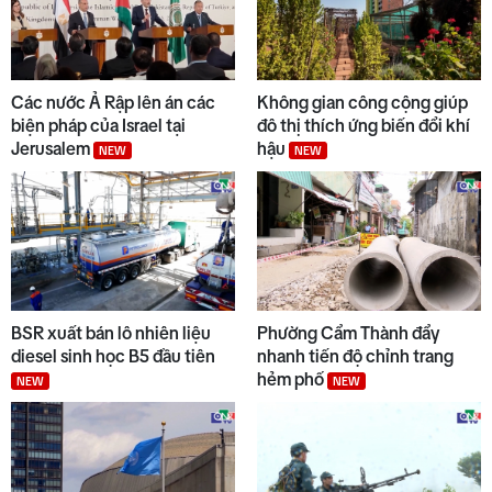
9
Chuyển động duyên hải tối 05/8
Các nước Ả Rập lên án các
Không gian công cộng giúp
biện pháp của Israel tại
đô thị thích ứng biến đổi khí
Jerusalem
hậu
NEW
NEW
10
Bộ Y tế chấn chỉnh thu thêm
tiền khám BHYT
BSR xuất bán lô nhiên liệu
Phường Cẩm Thành đẩy
diesel sinh học B5 đầu tiên
nhanh tiến độ chỉnh trang
hẻm phố
NEW
NEW