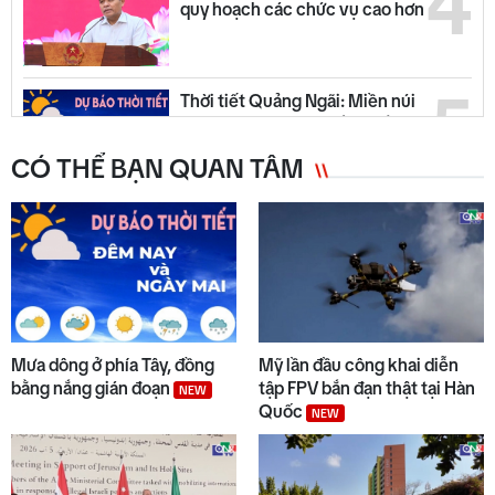
4
quy hoạch các chức vụ cao hơn
5
Thời tiết Quảng Ngãi: Miền núi
có mưa dông, đồng bằng nắng
ráo
CÓ THỂ BẠN QUAN TÂM
6
Trường biên giới sẵn sàng đón
năm học mới
7
Quyết liệt tháo gỡ các dự án tồn
đọng, kéo dài
Mưa dông ở phía Tây, đồng
Mỹ lần đầu công khai diễn
bằng nắng gián đoạn
tập FPV bắn đạn thật tại Hàn
NEW
Quốc
NEW
8
Đẩy nhanh tiến độ các dự án
trọng điểm