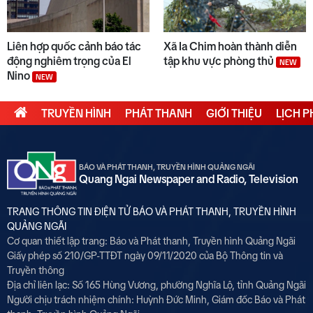
Liên hợp quốc cảnh báo tác
Xã Ia Chim hoàn thành diễn
động nghiêm trọng của El
tập khu vực phòng thủ
NEW
Nino
NEW
TRUYỀN HÌNH
PHÁT THANH
GIỚI THIỆU
LỊCH 
BÁO VÀ PHÁT THANH, TRUYỀN HÌNH QUẢNG NGÃI
Quang Ngai Newspaper and Radio, Television
TRANG THÔNG TIN ĐIỆN TỬ BÁO VÀ PHÁT THANH, TRUYỀN HÌNH
QUẢNG NGÃI
Cơ quan thiết lập trang: Báo và Phát thanh, Truyền hình Quảng Ngãi
Giấy phép số 210/GP-TTĐT ngày 09/11/2020 của Bộ Thông tin và
Truyền thông
Địa chỉ liên lạc: Số 165 Hùng Vương, phường Nghĩa Lộ, tỉnh Quảng Ngãi
Người chịu trách nhiệm chính:
Huỳnh Đức Minh, Giám đốc Báo và Phát