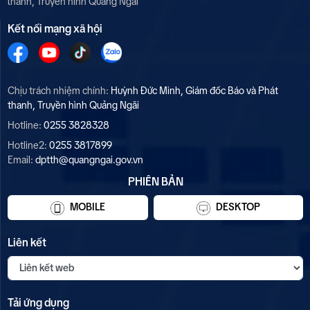
thanh, Truyền hình Quảng Ngãi
Kết nối mạng xã hội
Chịu trách nhiệm chính:
Huỳnh Đức Minh, Giám đốc Báo và Phát
thanh, Truyền hình Quảng Ngãi
Hotline:
0255 3828328
Hotline2:
0255 3817899
Email:
dptth@quangngai.gov.vn
PHIÊN BẢN
MOBILE
DESKTOP
Liên kết
Tải ứng dụng