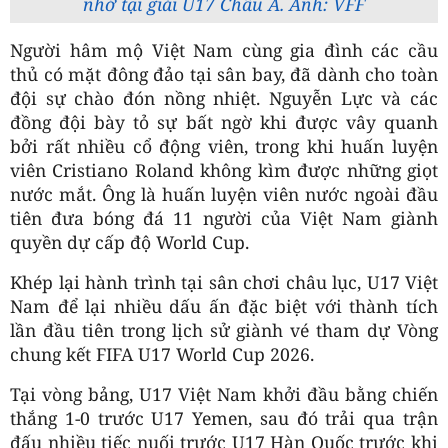
nhớ tại giải U17 Châu Á. Ảnh: VFF
Người hâm mộ Việt Nam cùng gia đình các cầu
thủ có mặt đông đảo tại sân bay, đã dành cho toàn
đội sự chào đón nồng nhiệt. Nguyễn Lực và các
đồng đội bày tỏ sự bất ngờ khi được vây quanh
bởi rất nhiều cổ động viên, trong khi huấn luyện
viên Cristiano Roland không kìm được những giọt
nước mắt. Ông là huấn luyện viên nước ngoài đầu
tiên đưa bóng đá 11 người của Việt Nam giành
quyền dự cấp độ World Cup.
Khép lại hành trình tại sân chơi châu lục, U17 Việt
Nam để lại nhiều dấu ấn đặc biệt với thành tích
lần đầu tiên trong lịch sử giành vé tham dự Vòng
chung kết FIFA U17 World Cup 2026.
Tại vòng bảng, U17 Việt Nam khởi đầu bằng chiến
thắng 1-0 trước U17 Yemen, sau đó trải qua trận
đấu nhiều tiếc nuối trước U17 Hàn Quốc trước khi