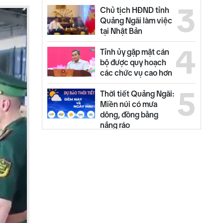
3
Chủ tịch HĐND tỉnh
Quảng Ngãi làm việc
tại Nhật Bản
4
Tỉnh ủy gặp mặt cán
bộ được quy hoạch
các chức vụ cao hơn
5
Thời tiết Quảng Ngãi:
Miền núi có mưa
dông, đồng bằng
nắng ráo
6
Quyết liệt tháo gỡ
các dự án tồn đọng,
kéo dài
7
Đẩy nhanh tiến độ
các dự án trọng điểm