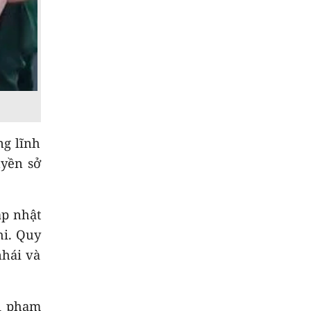
8
Quảng Ngãi ngày mới
07/8
NEW
9
Trường biên giới sẵn
sàng đón năm học
mới
10
Từ 14/8, lưu thông
trên cao tốc Quảng
ng lĩnh
Ngãi - Hoài Nhơn sẽ
uyền sở
thu phí
NEW
ập nhật
hi. Quy
nhái và
vi phạm