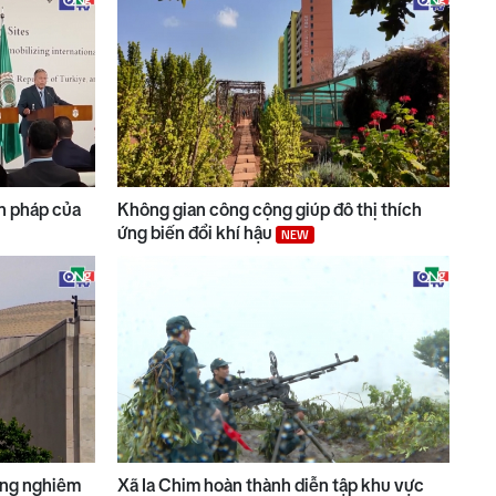
n pháp của
Không gian công cộng giúp đô thị thích
ứng biến đổi khí hậu
NEW
ộng nghiêm
Xã Ia Chim hoàn thành diễn tập khu vực