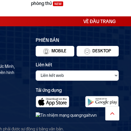
phòng thủ
NEW
VỀ ĐẦU TRANG
PHIÊN BẢN
MOBILE
DESKTOP
Liên kết
ức Minh,
yền hình
Tải ứng dụng
nh phải được sự đồng ý bằng văn bản.