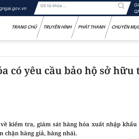
Gi
gngai.gov.vn
Q
TRANG CHỦ
TRUYỀN HÌNH
PHÁT THANH
CHUYÊN MỤ
óa có yêu cầu bảo hộ sở hữu t
n về kiểm tra, giám sát hàng hóa xuất nhập khẩu
n chặn hàng giả, hàng nhái.