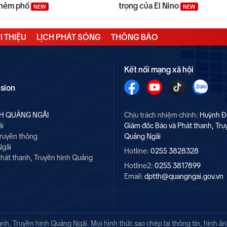
 hẻm phố
trọng của El Nino
NEW
NEW
I THIỆU
LỊCH PHÁT SÓNG
THÔNG BÁO
Kết nối mạng xã hội
ision
NH QUẢNG NGÃI
Chịu trách nhiệm chính:
Huỳnh Đ
ãi
Giám đốc Báo và Phát thanh, Tru
Truyền thông
Quảng Ngãi
Ngãi
Hotline:
0255 3828328
hát thanh, Truyền hình Quảng
Hotline2:
0255 3817899
Email:
dptth@quangngai.gov.vn
h, Truyền hình Quảng Ngãi. Mọi hình thức sao chép lại thông tin, hình ả