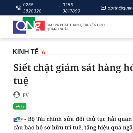
0255
0255
dptth@quan
3828328
3817899
BÁO VÀ PHÁT THANH, TRUYỀN HÌNH
QUẢNG NGÃI
KINH TẾ
Siết chặt giám sát hàng h
tuệ
PV
In
- Bộ Tài chính sửa đổi thủ tục hải qua
cầu bảo hộ sở hữu trí tuệ, tăng hiệu quả ngă