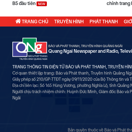
B5 đầu tiên
chỉnh trang
NEW
TRANG CHỦ
TRUYỀN HÌNH
PHÁT THANH
GIỚ
BÁO VÀ PHÁT THANH, TRUYỀN HÌNH QUẢNG NGÃI
Quang Ngai Newspaper and Radio, Telev
TRANG THÔNG TIN ĐIỆN TỬ BÁO VÀ PHÁT THANH, TRUYỀN HÌ
Cơ quan thiết lập trang: Báo và Phát thanh, Truyền hình Quảng Ng
Giấy phép số 210/GP-TTĐT ngày 09/11/2020 của Bộ Thông tin và 
Địa chỉ liên lạc: Số 165 Hùng Vương, phường Nghĩa Lộ, tỉnh Quảng 
Người chịu trách nhiệm chính:
Huỳnh Đức Minh, Giám đốc Báo và P
Ngãi
Bản quyền thuộc về Báo và Phát than