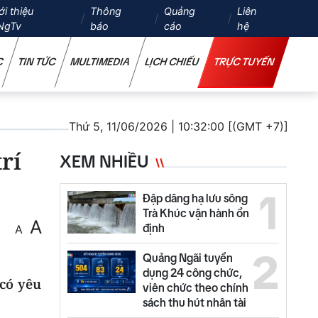
ới thiệu
Thông
Quảng
Liên
NgTv
báo
cáo
hệ
C
TIN TỨC
MULTIMEDIA
LỊCH CHIẾU
TRỰC TUYẾN
Thứ 5, 11/06/2026 | 10:32:00 [(GMT +7)]
rí
XEM NHIỀU
1
Đập dâng hạ lưu sông
Trà Khúc vận hành ổn
A
định
A
2
Quảng Ngãi tuyển
dụng 24 công chức,
 có yêu
viên chức theo chính
sách thu hút nhân tài