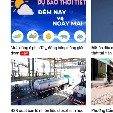
Mưa dông ở phía Tây, đồng bằng nắng gián
Mỹ lần đầu 
đoạn
thật tại Hà
NEW
BSR xuất bán lô nhiên liệu diesel sinh học
Phường Cẩm 