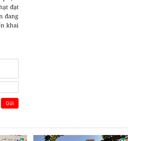
hạt đạt
ện đang
ển khai
Gửi