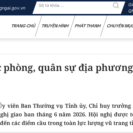
Gi
gngai.gov.vn
Q
TRANG CHỦ
TRUYỀN HÌNH
PHÁT THANH
CHUYÊN MỤ
c phòng, quân sự địa phương
Ủy viên Ban Thường vụ Tỉnh ủy, Chỉ huy trưởng 
ghị giao ban tháng 6 năm 2026. Hội nghị được t
 đến các điểm cầu trong toàn lực lượng vũ trang t