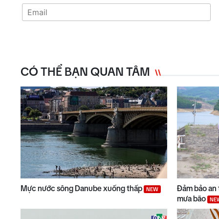
CÓ THỂ BẠN QUAN TÂM
Mực nước sông Danube xuống thấp
Đảm bảo an 
NEW
mưa bão
NE