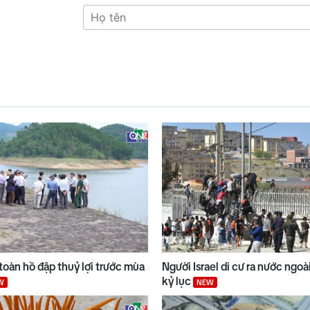
toàn hồ đập thuỷ lợi trước mùa
Người Israel di cư ra nước ngo
kỷ lục
W
NEW