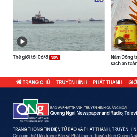
Thế giới tối 06/8
Nấm Đông tr
NEW
sạch an toà
TRANG CHỦ
TRUYỀN HÌNH
PHÁT THANH
GIỚ
BÁO VÀ PHÁT THANH, TRUYỀN HÌNH QUẢNG NGÃI
Quang Ngai Newspaper and Radio, Telev
TRANG THÔNG TIN ĐIỆN TỬ BÁO VÀ PHÁT THANH, TRUYỀN HÌ
Cơ quan thiết lập trang: Báo và Phát thanh, Truyền hình Quảng Ng