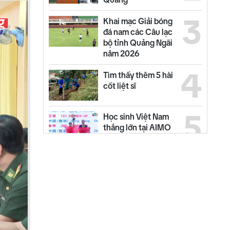
3
Khai mạc Giải bóng
đá nam các Câu lạc
bộ tỉnh Quảng Ngãi
năm 2026
4
Tìm thấy thêm 5 hài
cốt liệt sĩ
5
Học sinh Việt Nam
thắng lớn tại AIMO
2026
6
Đưa 33 ngư dân bị
chìm tàu về địa
phương
7
Phường Đăk Bla ra
quân "Chiến dịch
mùa hè số cùng