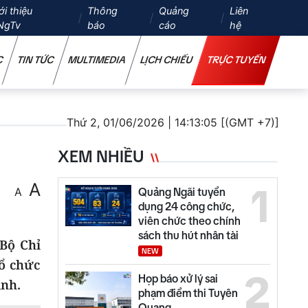
ới thiệu
Thông
Quảng
Liên
NgTv
báo
cáo
hệ
C
TIN TỨC
MULTIMEDIA
LỊCH CHIẾU
TRỰC TUYẾN
Thứ 2, 01/06/2026 | 14:13:05 [(GMT +7)]
XEM NHIỀU
A
1
A
Quảng Ngãi tuyển
dụng 24 công chức,
viên chức theo chính
sách thu hút nhân tài
Bộ Chỉ
NEW
ổ chức
2
Họp báo xử lý sai
ỉnh.
phạm điểm thi Tuyên
Quang