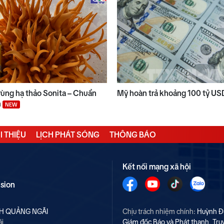
ùng hạ thảo Sonita – Chuẩn
Mỹ hoàn trả khoảng 100 tỷ US
n
NEW
I THIỆU
LỊCH PHÁT SÓNG
THÔNG BÁO
Kết nối mạng xã hội
ision
NH QUẢNG NGÃI
Chịu trách nhiệm chính:
Huỳnh Đ
ãi
Giám đốc Báo và Phát thanh, Tru