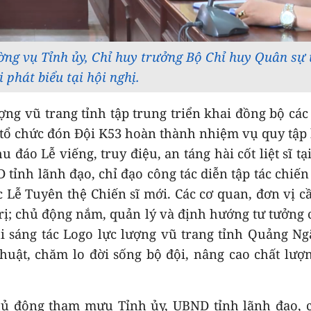
ng vụ Tỉnh ủy, Chỉ huy trưởng Bộ Chỉ huy Quân sự 
phát biểu tại hội nghị.
ợng vũ trang tỉnh tập trung triển khai đồng bộ cá
 tổ chức đón Đội K53 hoàn thành nhiệm vụ quy tập 
u đáo Lễ viếng, truy điệu, an táng hài cốt liệt sĩ tạ
 tỉnh lãnh đạo, chỉ đạo công tác diễn tập tác chiến
 Lễ Tuyên thệ Chiến sĩ mới. Các cơ quan, đơn vị c
trị; chủ động nắm, quản lý và định hướng tư tưởng 
hi sáng tác Logo lực lượng vũ trang tỉnh Quảng Ng
thuật, chăm lo đời sống bộ đội, nâng cao chất lượ
chủ động tham mưu Tỉnh ủy, UBND tỉnh lãnh đạo, 