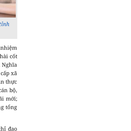
VNeID"
8
Cách thức Israel quản
lý chung cư không
tỉnh
theo niên hạn
9
Quyết liệt tháo gỡ
các dự án tồn đọng,
c nhiệm
kéo dài
NEW
hài cốt
10
i Nghĩa
Việt Nam - Australia
hợp tác nghiên cứu
 cấp xã
công nghệ chiến lược
ần thực
cán bộ,
ãi mới;
ng tổng
chỉ đạo