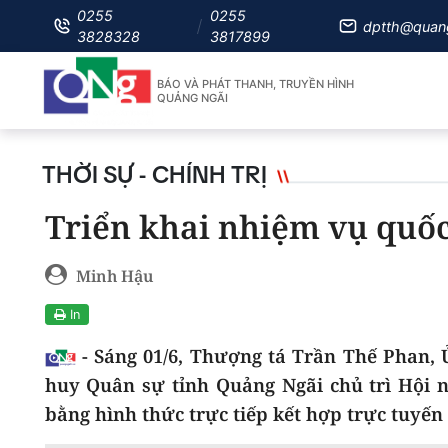
0255
0255
dptth@quan
3828328
3817899
BÁO VÀ PHÁT THANH, TRUYỀN HÌNH
QUẢNG NGÃI
THỜI SỰ - CHÍNH TRỊ
Triển khai nhiệm vụ quố
Minh Hậu
In
- Sáng 01/6, Thượng tá Trần Thế Phan, 
huy Quân sự tỉnh Quảng Ngãi chủ trì Hội n
bằng hình thức trực tiếp kết hợp trực tuyến