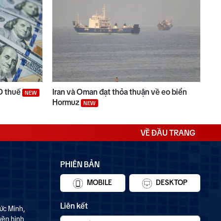
D thuế
Iran và Oman đạt thỏa thuận về eo biển
NEW
Hormuz
NEW
VỀ ĐẦU TRANG
PHIÊN BẢN
MOBILE
DESKTOP
Liên kết
ức Minh,
yền hình