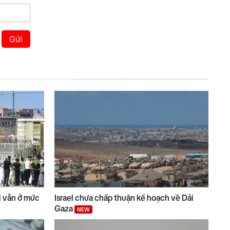
Gửi
ài vẫn ở mức
Israel chưa chấp thuận kế hoạch về Dải
Gaza
NEW