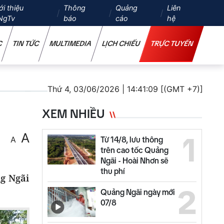
ới thiệu
Thông
Quảng
Liên
NgTv
báo
cáo
hệ
C
TIN TỨC
MULTIMEDIA
LỊCH CHIẾU
TRỰC TUYẾN
Thứ 4, 03/06/2026 | 14:41:09 [(GMT +7)]
XEM NHIỀU
A
1
A
Từ 14/8, lưu thông
trên cao tốc Quảng
Ngãi - Hoài Nhơn sẽ
thu phí
ng Ngãi
2
Quảng Ngãi ngày mới
07/8