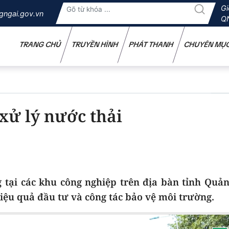
Gi
gngai.gov.vn
Q
TRANG CHỦ
TRUYỀN HÌNH
PHÁT THANH
CHUYÊN MỤ
xử lý nước thải
g tại các khu công nghiệp trên địa bàn tỉnh Quả
iệu quả đầu tư và công tác bảo vệ môi trường.