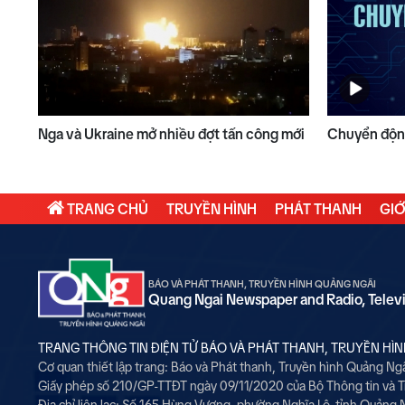
Nga và Ukraine mở nhiều đợt tấn công mới
Chuyển động
TRANG CHỦ
TRUYỀN HÌNH
PHÁT THANH
GIỚ
BÁO VÀ PHÁT THANH, TRUYỀN HÌNH QUẢNG NGÃI
Quang Ngai Newspaper and Radio, Telev
TRANG THÔNG TIN ĐIỆN TỬ BÁO VÀ PHÁT THANH, TRUYỀN HÌ
Cơ quan thiết lập trang: Báo và Phát thanh, Truyền hình Quảng Ng
Giấy phép số 210/GP-TTĐT ngày 09/11/2020 của Bộ Thông tin và 