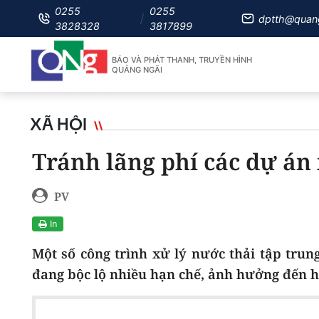
0255
0255
dptth@quan
3828328
3817899
BÁO VÀ PHÁT THANH, TRUYỀN HÌNH
QUẢNG NGÃI
XÃ HỘI
Tránh lãng phí các dự án 
PV
In
Một số công trình xử lý nước thải tập trun
đang bộc lộ nhiều hạn chế, ảnh hưởng đến h