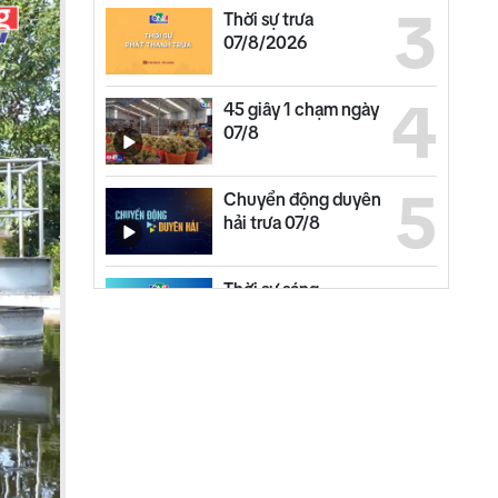
3
Thời sự trưa
07/8/2026
4
45 giây 1 chạm ngày
07/8
5
Chuyển động duyên
hải trưa 07/8
6
Thời sự sáng
07/8/2026
7
Thế giới trưa 07/8
8
Bản tin kinh tế - tài
chính 07/8/2026