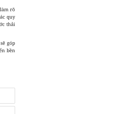
 làm rõ
các quy
ớc thải
 sẽ góp
iển bền