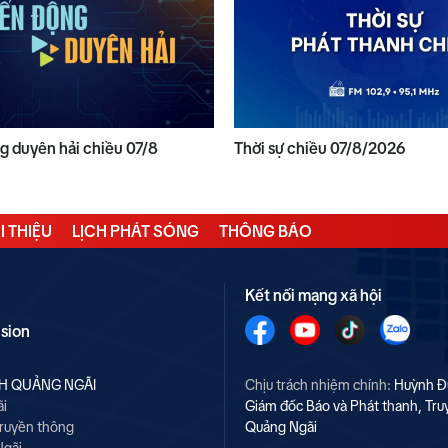
 duyên hải chiều 07/8
Thời sự chiều 07/8/2026
I THIỆU
LỊCH PHÁT SÓNG
THÔNG BÁO
Kết nối mạng xã hội
ision
NH QUẢNG NGÃI
Chịu trách nhiệm chính:
Huỳnh Đ
ãi
Giám đốc Báo và Phát thanh, Tru
Truyền thông
Quảng Ngãi