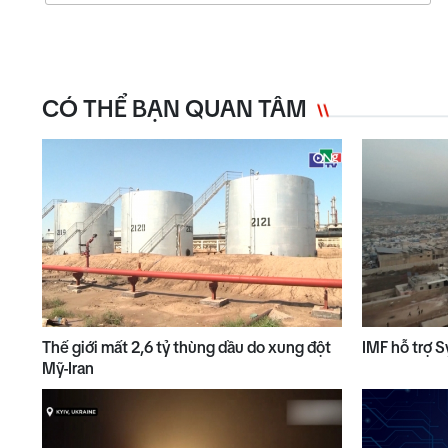
CÓ THỂ BẠN QUAN TÂM
Thế giới mất 2,6 tỷ thùng dầu do xung đột
IMF hỗ trợ S
Mỹ-Iran