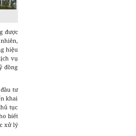
9
Gìn giữ lễ hội truyền
thống của đồng bào
dân tộc thiểu số
ng được
 nhiên,
10
Thời sự chiều
ng hiệu
07/8/2026
ịch vụ
tỷ đồng
 đầu tư
ển khai
thủ tục
ho biết
c xử lý