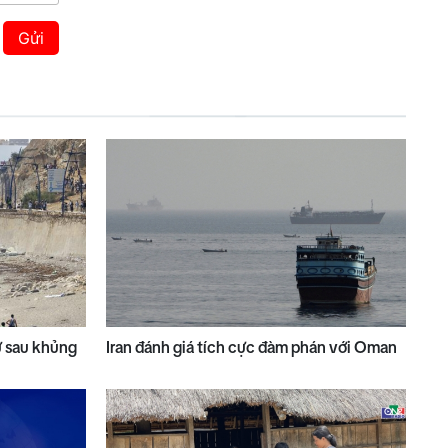
Gửi
ử sau khủng
Iran đánh giá tích cực đàm phán với Oman