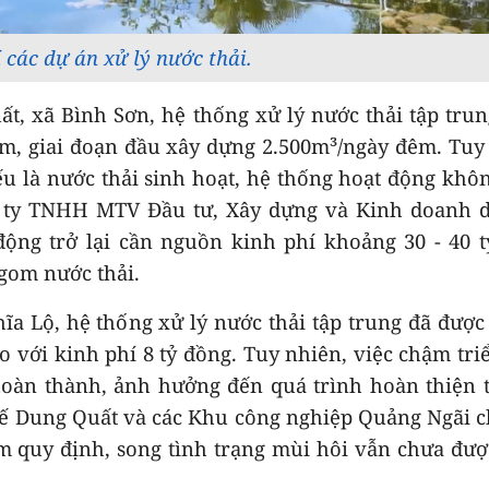
 các dự án xử lý nước thải.
t, xã Bình Sơn, hệ thống xử lý nước thải tập tru
đêm, giai đoạn đầu xây dựng 2.500m³/ngày đêm. Tuy
ếu là nước thải sinh hoạt, hệ thống hoạt động khô
 ty TNHH MTV Đầu tư, Xây dựng và Kinh doanh d
động trở lại cần nguồn kinh phí khoảng 30 - 40 
 gom nước thải.
 Lộ, hệ thống xử lý nước thải tập trung đã được
ạo với kinh phí 8 tỷ đồng. Tuy nhiên, việc chậm tri
oàn thành, ảnh hưởng đến quá trình hoàn thiện 
ế Dung Quất và các Khu công nghiệp Quảng Ngãi c
ảm quy định, song tình trạng mùi hôi vẫn chưa đượ