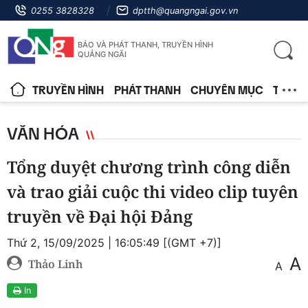
0255 3828328
dptth@quangngai.gov.vn
BÁO VÀ PHÁT THANH, TRUYỀN HÌNH
QUẢNG NGÃI
TRUYỀN HÌNH
PHÁT THANH
CHUYÊN MỤC
TIN T
VĂN HÓA
Tổng duyệt chương trình công diễn
và trao giải cuộc thi video clip tuyên
truyền về Đại hội Đảng
Thứ 2, 15/09/2025 | 16:05:49 [(GMT +7)]
A
Thảo Linh
A
In