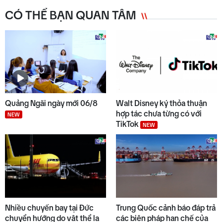
CÓ THỂ BẠN QUAN TÂM
6
Đưa 33 ngư dân bị chìm tàu về
địa phương
7
Phường Đăk Bla ra quân "Chiến
dịch mùa hè số cùng VNeID"
Quảng Ngãi ngày mới 06/8
Walt Disney ký thỏa thuận
hợp tác chưa từng có với
NEW
TikTok
NEW
8
Cách thức Israel quản lý chung
cư không theo niên hạn
9
Indonesia và Thái Lan mở rộng
hợp tác quốc phòng, kinh tế và
Nhiều chuyến bay tại Đức
Trung Quốc cảnh báo đáp trả
an ninh
chuyển hướng do vật thể lạ
các biện pháp hạn chế của