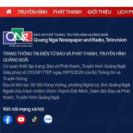
TRUYỀN HÌNH
PHÁT THANH
GIỚI THIỆU
LỊCH 
BÁO VÀ PHÁT THANH, TRUYỀN HÌNH QUẢNG NGÃI
Quang Ngai Newspaper and Radio, Television
TRANG THÔNG TIN ĐIỆN TỬ BÁO VÀ PHÁT THANH, TRUYỀN HÌNH
QUẢNG NGÃI
Cơ quan thiết lập trang: Báo và Phát thanh, Truyền hình Quảng Ngãi
Giấy phép số 210/GP-TTĐT ngày 09/11/2020 của Bộ Thông tin và
Truyền thông
Địa chỉ liên lạc: Số 165 Hùng Vương, phường Nghĩa Lộ, tỉnh Quảng Ngãi
Người chịu trách nhiệm chính:
Huỳnh Đức Minh, Giám đốc Báo và Phát
thanh, Truyền hình Quảng Ngãi
Kết nối mạng xã hội