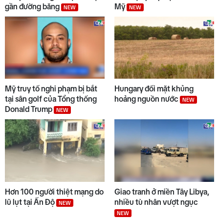
gần đường băng
Mỹ
NEW
NEW
10
Việt Nam - Australia hợp tác
nghiên cứu công nghệ chiến
lược
Mỹ truy tố nghi phạm bị bắt
Hungary đối mặt khủng
tại sân golf của Tổng thống
hoảng nguồn nước
NEW
Donald Trump
NEW
Hơn 100 người thiệt mạng do
Giao tranh ở miền Tây Libya,
lũ lụt tại Ấn Độ
nhiều tù nhân vượt ngục
NEW
NEW