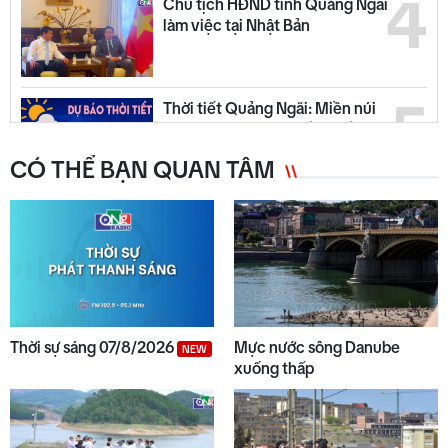
4
Chủ tịch HĐND tỉnh Quảng Ngãi
làm việc tại Nhật Bản
5
Thời tiết Quảng Ngãi: Miền núi
có mưa dông, đồng bằng nắng
ráo
CÓ THỂ BẠN QUAN TÂM
6
Trường biên giới sẵn sàng đón
năm học mới
7
Quyết liệt tháo gỡ các dự án tồn
đọng, kéo dài
Thời sự sáng 07/8/2026
Mực nước sông Danube
NEW
xuống thấp
8
Chuyển động duyên hải tối 05/8