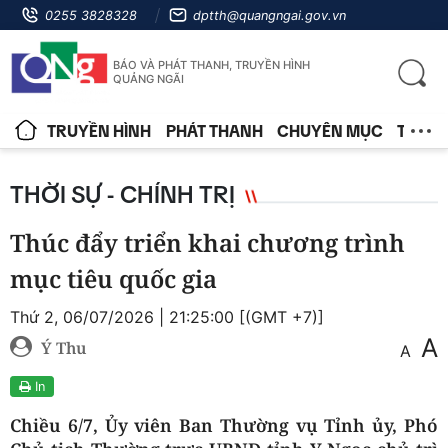
0255 3828328
dptth@quangngai.gov.vn
BÁO VÀ PHÁT THANH, TRUYỀN HÌNH
QUẢNG NGÃI
TRUYỀN HÌNH
PHÁT THANH
CHUYÊN MỤC
TIN T
THỜI SỰ - CHÍNH TRỊ
Thúc đẩy triển khai chương trình
mục tiêu quốc gia
Thứ 2, 06/07/2026 | 21:25:00 [(GMT +7)]
A
Ý Thu
A
In
Chiều 6/7, Ủy viên Ban Thường vụ Tỉnh ủy, Phó