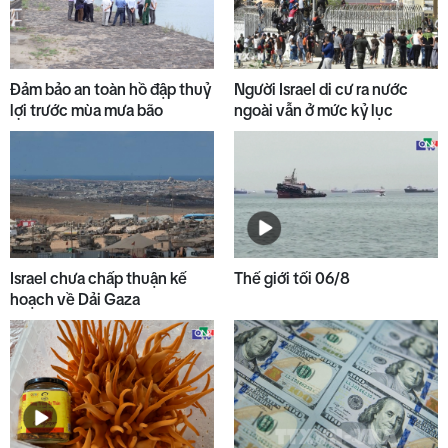
9
Bộ Y tế chấn chỉnh thu thêm
Đảm bảo an toàn hồ đập thuỷ
Người Israel di cư ra nước
tiền khám BHYT
lợi trước mùa mưa bão
ngoài vẫn ở mức kỷ lục
10
Đại biểu Quốc hội góp ý dự án
Luật sửa đổi, bổ sung Luật Đầu tư
Israel chưa chấp thuận kế
Thế giới tối 06/8
hoạch về Dải Gaza