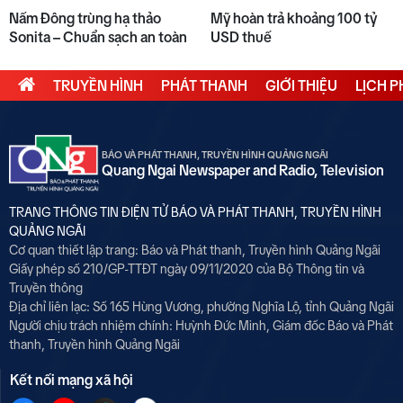
Nấm Đông trùng hạ thảo
Mỹ hoàn trả khoảng 100 tỷ
Sonita – Chuẩn sạch an toàn
USD thuế
TRUYỀN HÌNH
PHÁT THANH
GIỚI THIỆU
LỊCH 
BÁO VÀ PHÁT THANH, TRUYỀN HÌNH QUẢNG NGÃI
Quang Ngai Newspaper and Radio, Television
TRANG THÔNG TIN ĐIỆN TỬ BÁO VÀ PHÁT THANH, TRUYỀN HÌNH
QUẢNG NGÃI
Cơ quan thiết lập trang: Báo và Phát thanh, Truyền hình Quảng Ngãi
Giấy phép số 210/GP-TTĐT ngày 09/11/2020 của Bộ Thông tin và
Truyền thông
Địa chỉ liên lạc: Số 165 Hùng Vương, phường Nghĩa Lộ, tỉnh Quảng Ngãi
Người chịu trách nhiệm chính:
Huỳnh Đức Minh, Giám đốc Báo và Phát
thanh, Truyền hình Quảng Ngãi
Kết nối mạng xã hội