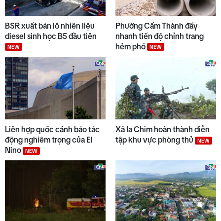
BSR xuất bán lô nhiên liệu
Phường Cẩm Thành đẩy
diesel sinh học B5 đầu tiên
nhanh tiến độ chỉnh trang
hẻm phố
NEW
NEW
Liên hợp quốc cảnh báo tác
Xã Ia Chim hoàn thành diễn
động nghiêm trọng của El
tập khu vực phòng thủ
NEW
Nino
NEW