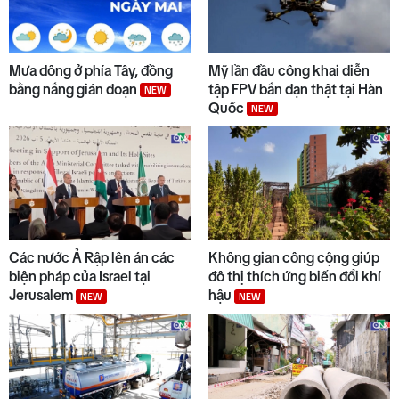
Mưa dông ở phía Tây, đồng
Mỹ lần đầu công khai diễn
bằng nắng gián đoạn
tập FPV bắn đạn thật tại Hàn
NEW
Quốc
NEW
Các nước Ả Rập lên án các
Không gian công cộng giúp
biện pháp của Israel tại
đô thị thích ứng biến đổi khí
Jerusalem
hậu
NEW
NEW