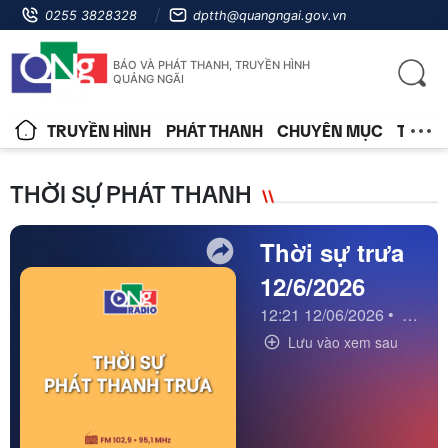
0255 3828328
dptth@quangngai.gov.vn
BÁO VÀ PHÁT THANH, TRUYỀN HÌNH
QUẢNG NGÃI
TRUYỀN HÌNH
PHÁT THANH
CHUYÊN MỤC
TIN T
THỜI SỰ PHÁT THANH