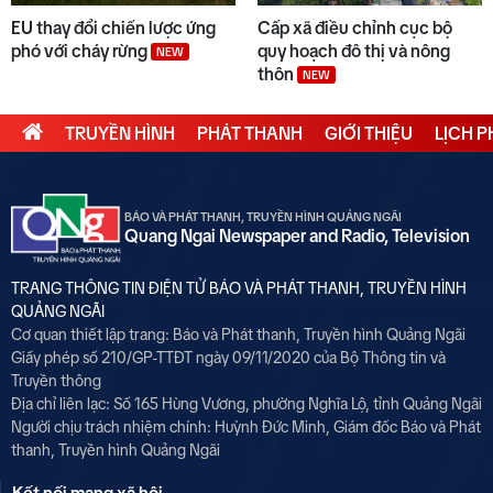
EU thay đổi chiến lược ứng
Cấp xã điều chỉnh cục bộ
phó với cháy rừng
quy hoạch đô thị và nông
NEW
thôn
NEW
TRUYỀN HÌNH
PHÁT THANH
GIỚI THIỆU
LỊCH 
BÁO VÀ PHÁT THANH, TRUYỀN HÌNH QUẢNG NGÃI
Quang Ngai Newspaper and Radio, Television
TRANG THÔNG TIN ĐIỆN TỬ BÁO VÀ PHÁT THANH, TRUYỀN HÌNH
QUẢNG NGÃI
Cơ quan thiết lập trang: Báo và Phát thanh, Truyền hình Quảng Ngãi
Giấy phép số 210/GP-TTĐT ngày 09/11/2020 của Bộ Thông tin và
Truyền thông
Địa chỉ liên lạc: Số 165 Hùng Vương, phường Nghĩa Lộ, tỉnh Quảng Ngãi
Người chịu trách nhiệm chính:
Huỳnh Đức Minh, Giám đốc Báo và Phát
thanh, Truyền hình Quảng Ngãi