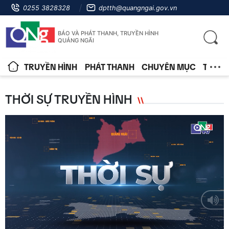
0255 3828328
dptth@quangngai.gov.vn
BÁO VÀ PHÁT THANH, TRUYỀN HÌNH
QUẢNG NGÃI
TRUYỀN HÌNH
PHÁT THANH
CHUYÊN MỤC
TIN T
THỜI SỰ TRUYỀN HÌNH