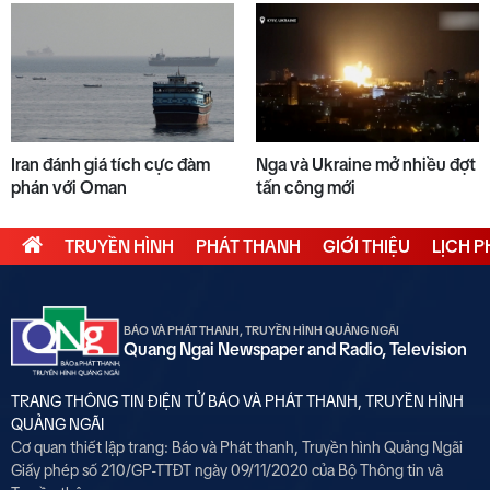
Iran đánh giá tích cực đàm
Nga và Ukraine mở nhiều đợt
phán với Oman
tấn công mới
TRUYỀN HÌNH
PHÁT THANH
GIỚI THIỆU
LỊCH 
BÁO VÀ PHÁT THANH, TRUYỀN HÌNH QUẢNG NGÃI
Quang Ngai Newspaper and Radio, Television
TRANG THÔNG TIN ĐIỆN TỬ BÁO VÀ PHÁT THANH, TRUYỀN HÌNH
QUẢNG NGÃI
Cơ quan thiết lập trang: Báo và Phát thanh, Truyền hình Quảng Ngãi
Giấy phép số 210/GP-TTĐT ngày 09/11/2020 của Bộ Thông tin và