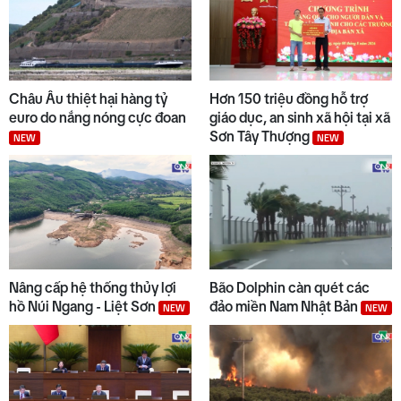
Châu Âu thiệt hại hàng tỷ
Hơn 150 triệu đồng hỗ trợ
euro do nắng nóng cực đoan
giáo dục, an sinh xã hội tại xã
Sơn Tây Thượng
NEW
NEW
Nâng cấp hệ thống thủy lợi
Bão Dolphin càn quét các
hồ Núi Ngang - Liệt Sơn
đảo miền Nam Nhật Bản
NEW
NEW