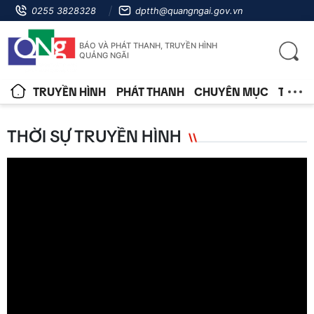
0255 3828328
dptth@quangngai.gov.vn
BÁO VÀ PHÁT THANH, TRUYỀN HÌNH
QUẢNG NGÃI
TRUYỀN HÌNH
PHÁT THANH
CHUYÊN MỤC
TIN T
THỜI SỰ TRUYỀN HÌNH