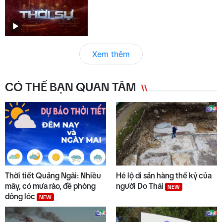
Xem thêm
CÓ THỂ BẠN QUAN TÂM
Thời tiết Quảng Ngãi: Nhiều
Hé lộ di sản hàng thế kỷ của
mây, có mưa rào, đề phòng
người Do Thái
NEW
dông lốc
NEW