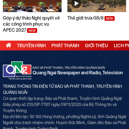
Góp ý dự thảo Nghị quyết về
Thế giới trưa 08/8
NEW
các công trình phục vụ
APEC 2027
NEW
TRUYỀN HÌNH
PHÁT THANH
GIỚI THIỆU
LỊCH 
BÁO VÀ PHÁT THANH, TRUYỀN HÌNH QUẢNG NGÃI
Quang Ngai Newspaper and Radio, Television
TRANG THÔNG TIN ĐIỆN TỬ BÁO VÀ PHÁT THANH, TRUYỀN HÌNH
QUẢNG NGÃI
Cơ quan thiết lập trang: Báo và Phát thanh, Truyền hình Quảng Ngãi
Giấy phép số 210/GP-TTĐT ngày 09/11/2020 của Bộ Thông tin và
Truyền thông
Địa chỉ liên lạc: Số 165 Hùng Vương, phường Nghĩa Lộ, tỉnh Quảng Ngãi
Người chịu trách nhiệm chính:
Huỳnh Đức Minh, Giám đốc Báo và Phát
thanh, Truyền hình Quảng Ngãi