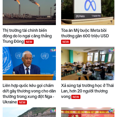
Thị trường tài chính biến
Tòa án Mỹ buộc Meta bồi
động do lo ngại căng thẳng
thường gần 600 triệu USD
Trung Đông
NEW
NEW
Liên hợp quốc kêu gọi chấm
Xả súng tại trường học ở Thái
dứt gây thương vong cho dân
Lan, hơn 20 người thương
thường trong xung đột Nga -
vong
NEW
Ukraine
NEW