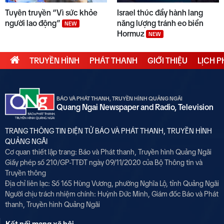
Tuyên truyền “Vì sức khỏe
Israel thúc đẩy hành lang
người lao động”
năng lượng tránh eo biển
NEW
Hormuz
NEW
TRUYỀN HÌNH
PHÁT THANH
GIỚI THIỆU
LỊCH 
BÁO VÀ PHÁT THANH, TRUYỀN HÌNH QUẢNG NGÃI
Quang Ngai Newspaper and Radio, Television
TRANG THÔNG TIN ĐIỆN TỬ BÁO VÀ PHÁT THANH, TRUYỀN HÌNH
QUẢNG NGÃI
Cơ quan thiết lập trang: Báo và Phát thanh, Truyền hình Quảng Ngãi
Giấy phép số 210/GP-TTĐT ngày 09/11/2020 của Bộ Thông tin và
Truyền thông
Địa chỉ liên lạc: Số 165 Hùng Vương, phường Nghĩa Lộ, tỉnh Quảng Ngãi
Người chịu trách nhiệm chính:
Huỳnh Đức Minh, Giám đốc Báo và Phát
thanh, Truyền hình Quảng Ngãi