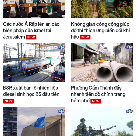
Các nước Ả Rập lên án các
Không gian công cộng giúp
biện pháp của Israel tại
đô thị thích ứng biến đổi khí
Jerusalem
hậu
NEW
NEW
BSR xuất bán lô nhiên liệu
Phường Cẩm Thành đẩy
diesel sinh học B5 đầu tiên
nhanh tiến độ chỉnh trang
hẻm phố
NEW
NEW