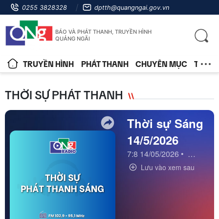
0255 3828328
dptth@quangngai.gov.vn
BÁO VÀ PHÁT THANH, TRUYỀN HÌNH
QUẢNG NGÃI
TRUYỀN HÌNH
PHÁT THANH
CHUYÊN MỤC
TIN T
THỜI SỰ PHÁT THANH