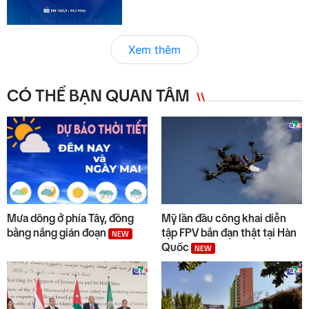
Xem thêm
CÓ THỂ BẠN QUAN TÂM
Mưa dông ở phía Tây, đồng
Mỹ lần đầu công khai diễn
bằng nắng gián đoạn
tập FPV bắn đạn thật tại Hàn
NEW
Quốc
NEW